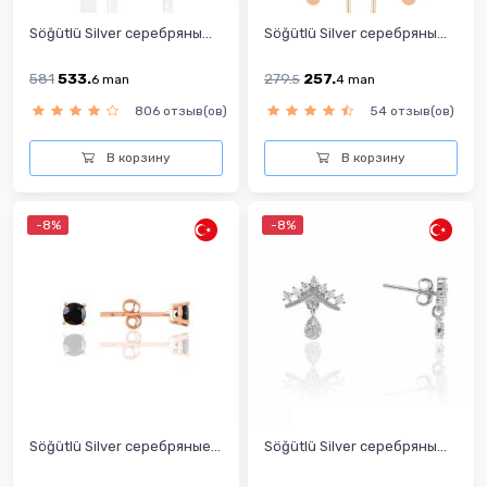
Söğütlü Silver серебряны...
Söğütlü Silver серебряны...
581
533.
279.
257.
6
man
5
4
man
806 отзыв(ов)
54 отзыв(ов)
В корзину
В корзину
-8%
-8%
Söğütlü Silver серебряные...
Söğütlü Silver серебряны...