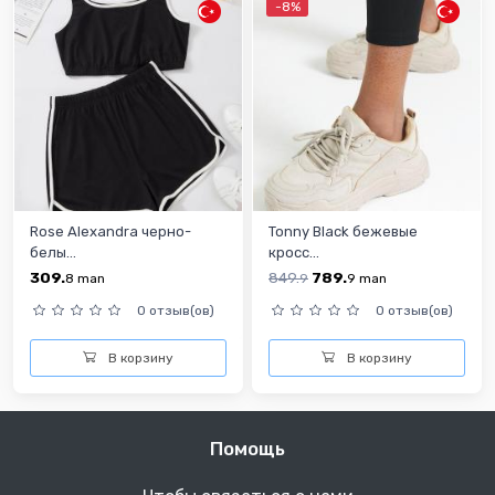
-8%
Rose Alexandra черно-
Tonny Black бежевые
белы...
кросс...
309.
849.
789.
8
man
9
9
man
0 отзыв(ов)
0 отзыв(ов)
В корзину
В корзину
Помощь