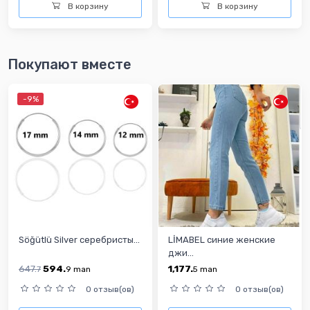
В корзину
В корзину
Покупают вместе
-9%
Söğütlü Silver cеребристы...
LİMABEL синие женские
джи...
647.
594.
1,177.
7
9
man
5
man
0 отзыв(ов)
0 отзыв(ов)