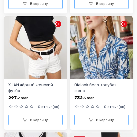
В корзину
В корзину
XHAN чёрный женский
Olalook бело-голубая
футбо...
женс...
297.
732.
2
man
5
man
0 отзыв(ов)
0 отзыв(ов)
В корзину
В корзину