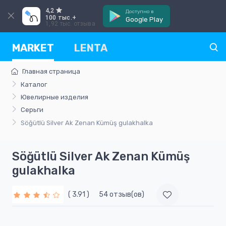
4,2
Доступно в
100 тыс.+
Google Play
1,92 тыс. отзыва
MARKET
LENTA
Главная страница
Каталог
Ювелирные изделия
Серьги
Söğütlü Silver Ak Zenan Kümüş gulakhalka
Söğütlü Silver Ak Zenan Kümüş
gulakhalka
( 3.91 )
54 отзыв(ов)