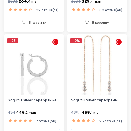
287.
264.
357.
329.
2
4
man
9
4
man
29 отзыв(ов)
88 отзыв(ов)
В корзину
В корзину
-9%
-9%
Söğütlü Silver серебряные...
Söğütlü Silver серебряны...
484
445.
499.
459.
2
man
1
1
man
7 отзыв(ов)
25 отзыв(ов)