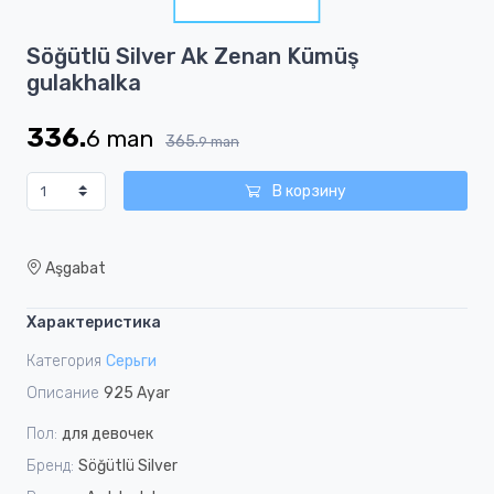
1
Item
Söğütlü Silver Ak Zenan Kümüş
1
gulakhalka
of
1
336.
6
man
365.
9
man
В корзину
Aşgabat
Характеристика
Категория
Серьги
Описание
925 Ayar
Пол:
для девочек
Бренд:
Söğütlü Silver