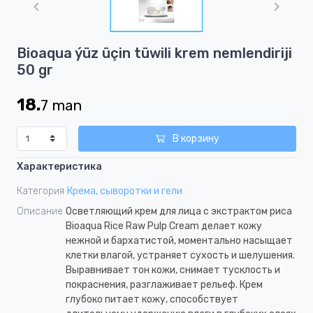
of
1
Item
Bioaqua ýüz üçin tüwili krem nemlendiriji
1
50 gr
of
1
18.
7
man
В корзину
Характеристика
Категория
Крема, сыворотки и гели
Описание
Осветляющий крем для лица с экстрактом риса
Bioaqua Rice Raw Pulp Cream делает кожу
нежной и бархатистой, моментально насыщает
клетки влагой, устраняет сухость и шелушения.
Выравнивает тон кожи, снимает тусклость и
покраснения, разглаживает рельеф. Крем
глубоко питает кожу, способствует