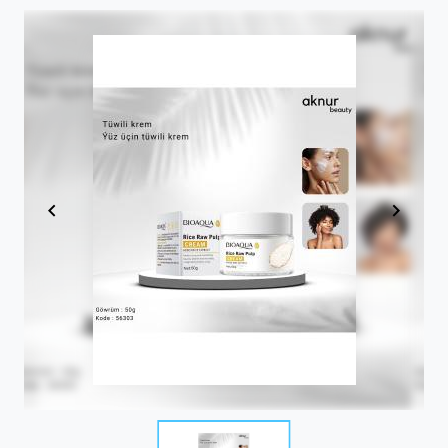
Item
1