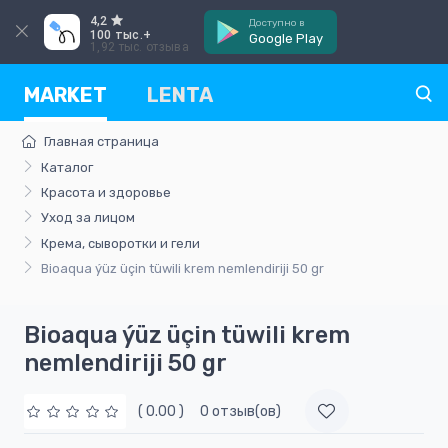
4,2
Доступно в
100 тыс.+
Google Play
1,92 тыс. отзыва
MARKET
LENTA
Главная страница
Каталог
Красота и здоровье
Уход за лицом
Крема, сыворотки и гели
Bioaqua ýüz üçin tüwili krem nemlendiriji 50 gr
Bioaqua ýüz üçin tüwili krem
nemlendiriji 50 gr
( 0.00 )
0 отзыв(ов)