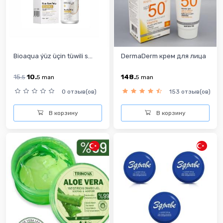
Bioaqua ýüz üçin tüwili s...
DermaDerm крем для лица
15.
10.
148.
5
5
man
5
man
0 отзыв(ов)
153 отзыв(ов)
В корзину
В корзину