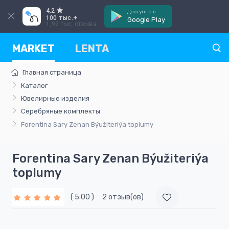
4,2
Доступно в
100 тыс.+
Google Play
1,92 тыс. отзыва
MARKET
LENTA
Главная страница
Каталог
Ювелирные изделия
Серебряные комплекты
Forentina Sary Zenan Býužiteriýa toplumy
Forentina Sary Zenan Býužiteriýa
toplumy
( 5.00 )
2 отзыв(ов)