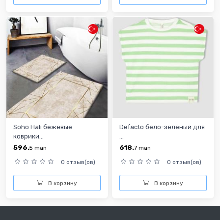
Soho Halı бежевые
Defacto бело-зелёный для
коврики...
...
596.
618.
5
man
7
man
0 отзыв(ов)
0 отзыв(ов)
В корзину
В корзину