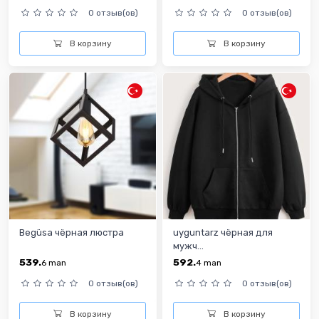
0 отзыв(ов)
0 отзыв(ов)
В корзину
В корзину
Begüsa чёрная люстра
uyguntarz чёрная для
мужч...
539.
592.
6
man
4
man
0 отзыв(ов)
0 отзыв(ов)
В корзину
В корзину