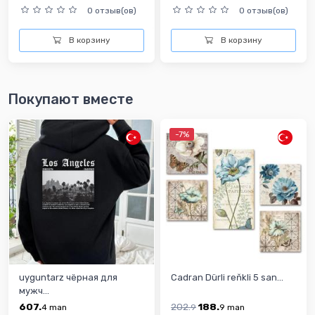
0 отзыв(ов)
0 отзыв(ов)
В корзину
В корзину
Покупают вместе
-7%
uyguntarz чёрная для
Cadran Dürli reňkli 5 san...
мужч...
607.
202.
188.
4
man
9
9
man