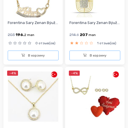
Forentina Sary Zenan Býuž...
Forentina Sary Zenan Býuž...
203
196.
214.
207
2
man
3
man
0 отзыв(ов)
1 отзыв(ов)
В корзину
В корзину
-4%
-4%