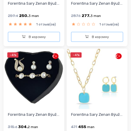
Forentina Sary Zenan Býuž...
Forentina Sary Zenan Býuž...
259.
250.
287.
277.
4
3
man
5
3
man
1 отзыв(ов)
1 отзыв(ов)
В корзину
В корзину
-4%
-4%
Forentina Sary Zenan Býuž...
Forentina Sary Zenan Býuž...
315.
304.
471
455
6
2
man
man