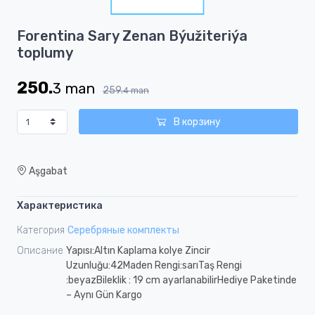
1
Item
Forentina Sary Zenan Býužiteriýa
1
toplumy
of
1
250.
3
man
259.
4
man
В корзину
Aşgabat
Характеристика
Категория
Серебряные комплекты
Описание
Yapısı:Altın Kaplama kolye Zincir
Uzunluğu:42Maden Rengi:sarıTaş Rengi
:beyazBileklik : 19 cm ayarlanabilirHediye Paketinde
– Aynı Gün Kargo