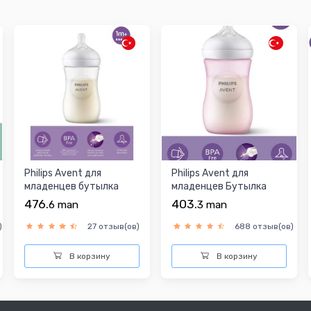
Philips Avent для
Philips Avent для
младенцев бутылка
младенцев Бутылка
476.
403.
6
man
3
man
)
27 отзыв(ов)
688 отзыв(ов)
В корзину
В корзину