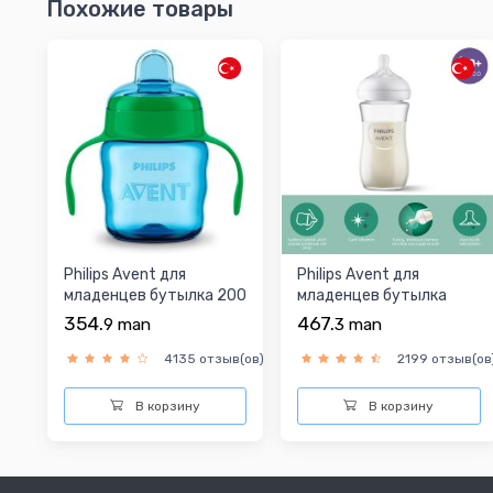
Похожие товары
Philips Avent для
Philips Avent для
младенцев бутылка 200
младенцев бутылка
ml
354.
467.
9
man
3
man
4135 отзыв(ов)
2199 отзыв(ов
В корзину
В корзину