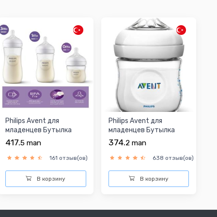
Philips Avent для
Philips Avent для
младенцев Бутылка
младенцев Бутылка
417.
374.
5
man
2
man
161 отзыв(ов)
638 отзыв(ов)
В корзину
В корзину