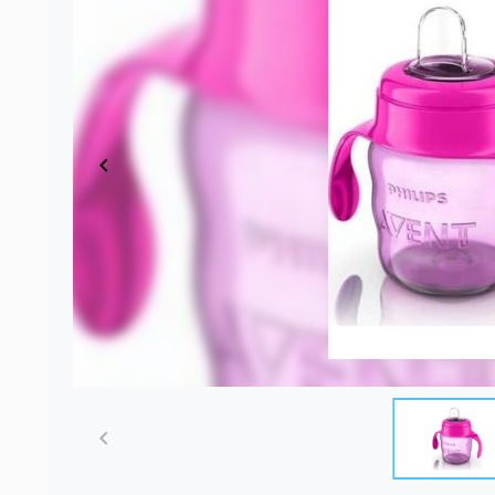
Item
1
of
2
Item