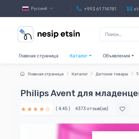
Русский
+993 61 714781
st
Главная страница
Каталог
Объявления
Главная страница
Каталог
Детские товары
Т
Philips Avent для младенц
( 4.45 )
4373 отзыв(ов)