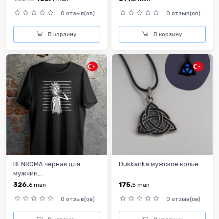
0 отзыв(ов)
0 отзыв(ов)
В корзину
В корзину
BENROMA чёрная для
Dukkanka мужское колье
мужчин...
326.
175.
6
man
5
man
0 отзыв(ов)
0 отзыв(ов)