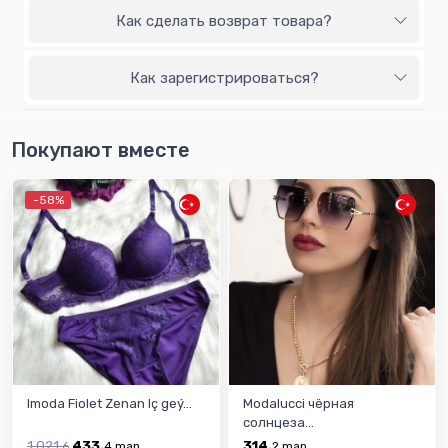
Как сделать возврат товара?
Как зарегистрироваться?
Покупают вместе
-58%
Imoda Fiolet Zenan Iç geý...
Modalucci чёрная
солнцеза...
1,021.
433.
314.
6
4
man
2
man