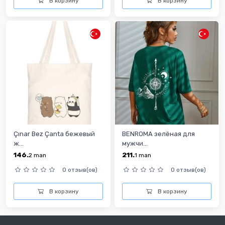
В корзину
В корзину
Çınar Bez Çanta бежевый
BENROMA зелёная для
ж...
мужчи...
146.
211.
2
man
1
man
0 отзыв(ов)
0 отзыв(ов)
В корзину
В корзину