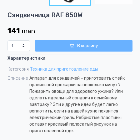
3
Item
Сэндвичница RAF 850W
1
of
141
man
3
В корзину
Характеристика
Категория
Teхника для приготовление еды
Описание
Аппарат для сэндвичей – приготовить стейк
правильной прожарки за несколько минут?
Пожарить овощи для здорового ужина? Или
сделать идеальный сэндвич к семейному
завтраку? Эти и другие идеи будет легко
воплотить, если на вашей кухне появится
электрический гриль. Ребристые пластины
оставят красивый полосатый рисунок на
приготовленной еде.