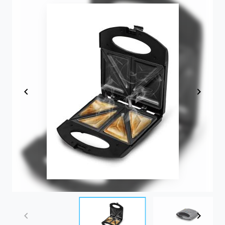
Item
1
of