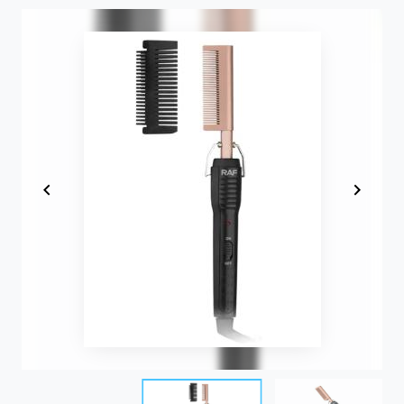
Item
1