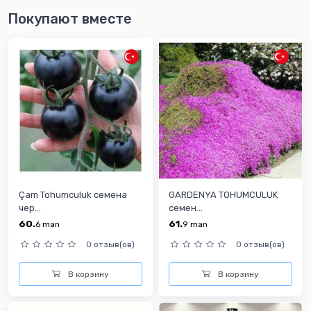
Покупают вместе
Çam Tohumculuk семена
GARDENYA TOHUMCULUK
чер...
семен...
60.
61.
6
man
9
man
0 отзыв(ов)
0 отзыв(ов)
В корзину
В корзину