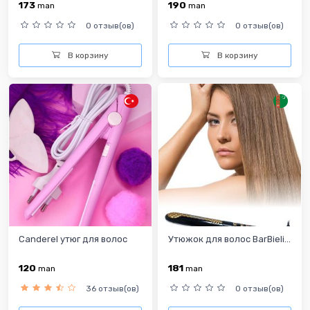
173
190
man
man
0 отзыв(ов)
0 отзыв(ов)
В корзину
В корзину
Canderel утюг для волос
Утюжок для волос BarBieli...
120
181
man
man
36 отзыв(ов)
0 отзыв(ов)