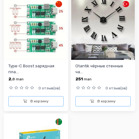
Type-C Boost зарядная
Otantik чёрные стенные
пла...
ча...
2.
251
8
man
man
0 отзыв(ов)
0 отзыв(ов)
В корзину
В корзину