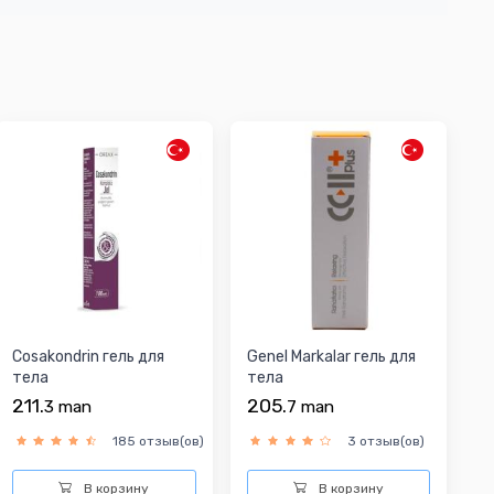
Cosakondrin гель для
Genel Markalar гель для
тела
тела
211.
205.
3
man
7
man
185 отзыв(ов)
3 отзыв(ов)
В корзину
В корзину