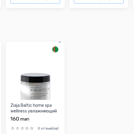
Ziaja Baltic home spa
wellness увлажняющий
крем для тела 300...
160
man
0 отзыв(ов)