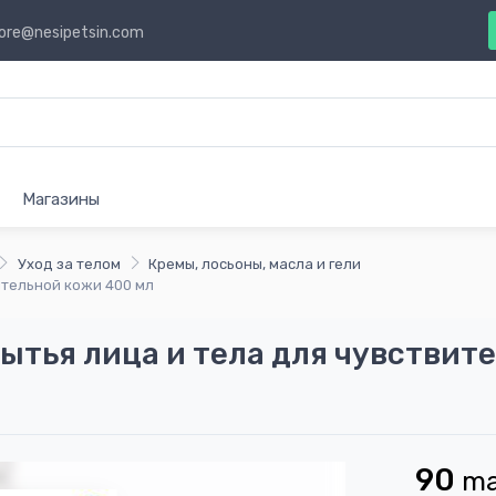
ore@nesipetsin.com
Магазины
Уход за телом
Кремы, лосьоны, масла и гели
вительной кожи 400 мл
мытья лица и тела для чувствит
90
m