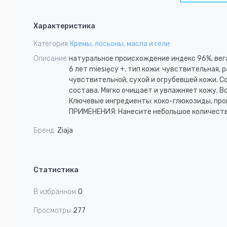
1
Item
1
Характеристика
of
1
Категория
Кремы, лосьоны, масла и гели
Описание
натуральное происхождение индекс 96%, вега
6 лет miesięcy +, тип кожи: чувствительная, 
чувствительной, сухой и огрубевшей кожи. 
состава. Мягко очищает и увлажняет кожу. В
Ключевые ингредиенты: коко-глюкозиды, про
ПРИМЕНЕНИЯ: Нанесите небольшое количество
Бренд:
Ziaja
Статистика
В избранном
0
Просмотры
277