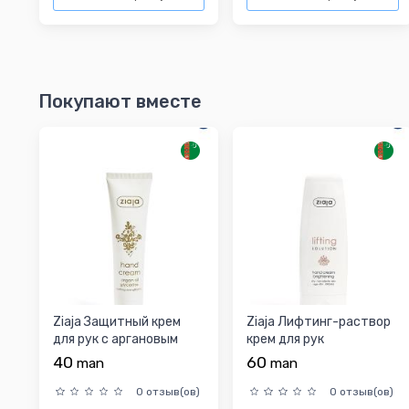
Покупают вместе
Ziaja Защитный крем
Ziaja Лифтинг-раствор
для рук с аргановым
крем для рук
маслом 100 мл
осветляющий 80 мл
40
60
man
man
0 отзыв(ов)
0 отзыв(ов)