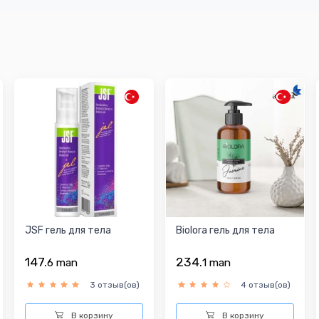
JSF гель для тела
Biolora гель для тела
147.
234.
6
man
1
man
3 отзыв(ов)
4 отзыв(ов)
В корзину
В корзину