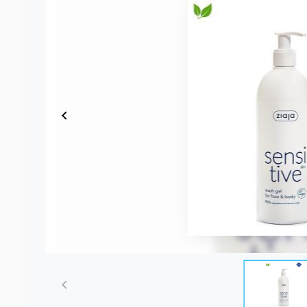
Item
1
of