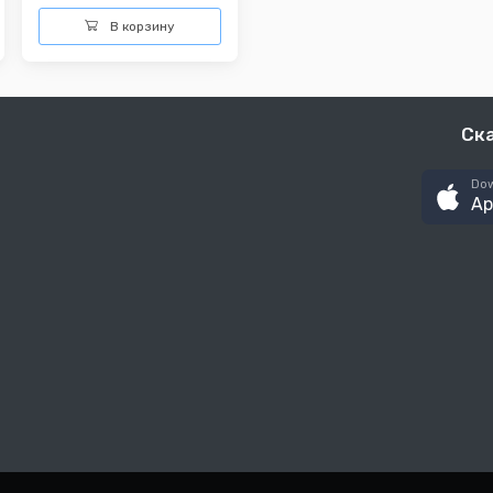
В корзину
Ск
Dow
Ap