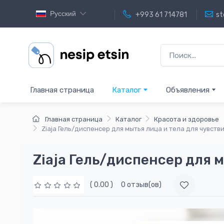
Русский
+993 61 714781
st
Главная страница
Каталог
Объявления
Главная страница
Каталог
Красота и здоровье
Ziaja Гель/диспенсер для мытья лица и тела для чувст
Ziaja Гель/диспенсер для 
( 0.00 )
0 отзыв(ов)