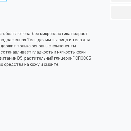
н, без глютена, без микропластика возраст
раздраженная "Гель для мытья лица и тела для
Содержит только основные компоненты
осстанавливает гладкость и мягкость кожи.
витамин В5, растительный глицерин." СПОСОБ
 средства на кожу и смойте.