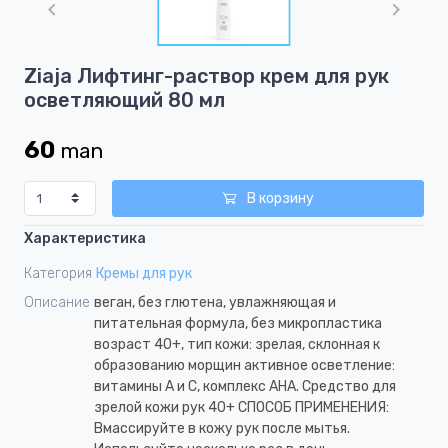
of
1
Item
Ziaja Лифтинг-раствор крем для рук
1
осветляющий 80 мл
of
1
60
man
В корзину
Характеристика
Категория
Кремы для рук
Описание
веган, без глютена, увлажняющая и
питательная формула, без микропластика
возраст 40+, тип кожи: зрелая, склонная к
образованию морщин активное осветление:
витамины А и С, комплекс АНА. Средство для
зрелой кожи рук 40+ СПОСОБ ПРИМЕНЕНИЯ:
Вмассируйте в кожу рук после мытья.