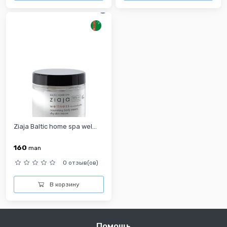
Ziaja Baltic home spa wel...
160
man
0 отзыв(ов)
В корзину
Помощь