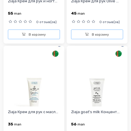
Ziaja Крем для рук и ногт...
Ziaja Крем для рук Olive ...
55
45
man
man
0 отзыв(ов)
0 отзыв(ов)
В корзину
В корзину
Ziaja Крем для рук с масл...
Ziaja goat's milk Концент...
35
56
man
man