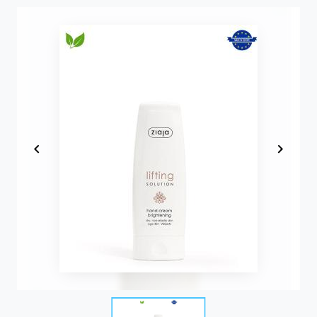
Item
1