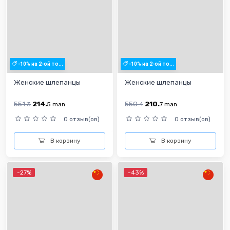
-10% на 2-ой то...
-10% на 2-ой то...
Женские шлепанцы
Женские шлепанцы
551.
214.
550.
210.
3
5
man
4
7
man
0 отзыв(ов)
0 отзыв(ов)
В корзину
В корзину
-27%
-43%