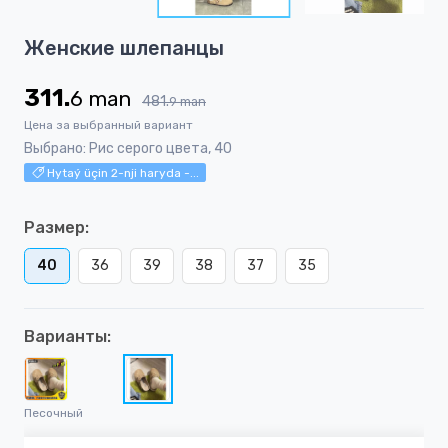
5
Item
Женские шлепанцы
1
of
311.
6
man
5
481.
9
man
Цена за выбранный вариант
Выбрано: Рис серого цвета, 40
Hytaý üçin 2-nji haryda -...
Размер:
40
36
39
38
37
35
Варианты:
Песочный