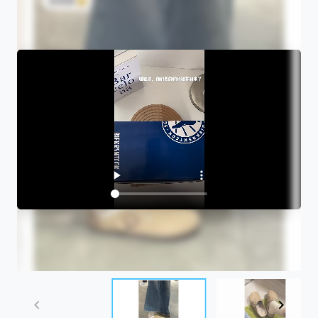
Item
1
of