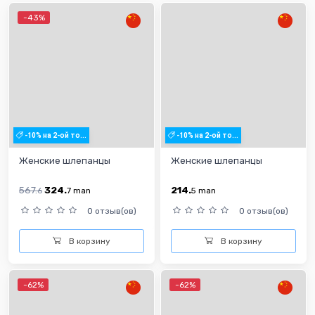
-43%
-10% на 2-ой то...
-10% на 2-ой то...
Женские шлепанцы
Женские шлепанцы
567.
324.
214.
6
7
man
5
man
0 отзыв(ов)
0 отзыв(ов)
В корзину
В корзину
-62%
-62%