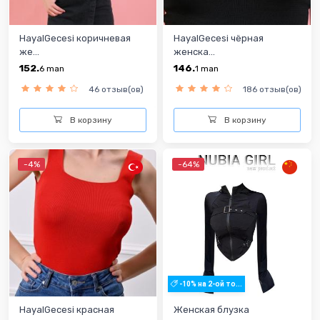
HayalGecesi коричневая
HayalGecesi чёрная
же...
женска...
152.
146.
6
man
1
man
46 отзыв(ов)
186 отзыв(ов)
В корзину
В корзину
-4%
-64%
-10% на 2-ой то...
HayalGecesi красная
Женская блузка