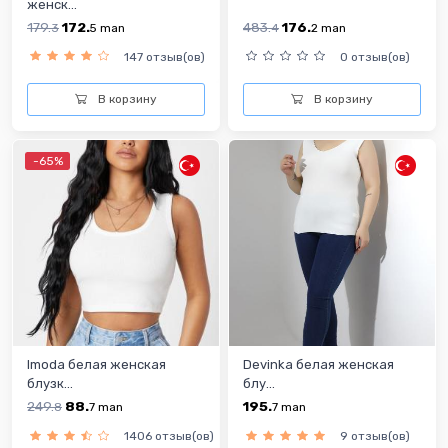
женск...
179.
172.
483.
176.
3
5
man
4
2
man
147 отзыв(ов)
0 отзыв(ов)
В корзину
В корзину
-65%
Imoda белая женская
Devinka белая женская
блузк...
блу...
249.
88.
195.
8
7
man
7
man
1406 отзыв(ов)
9 отзыв(ов)