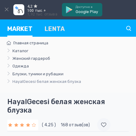
4,2
Доступно в
100 тыс.+
Google Play
1,92 тыс. отзыва
MARKET
LENTA
Главная страница
Каталог
Женский гардероб
Одежда
Блузки, туники и рубашки
HayalGecesi белая женская блузка
HayalGecesi белая женская
блузка
( 4.25 )
168 отзыв(ов)