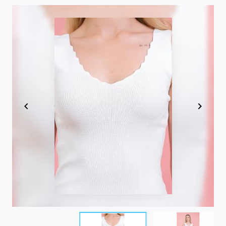
Item
1