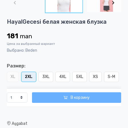
of
5
Item
HayalGecesi белая женская блузка
1
of
181
man
5
Цена за выбранный вариант
Выбрано: Beden
Размер:
XL
2XL
3XL
4XL
5XL
XS
S-M
В корзину
Aşgabat