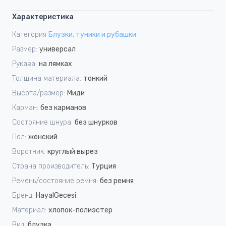
Характеристика
Категория
Блузки, туники и рубашки
Размер:
универсал
Рукава:
на лямках
Толщина материала:
тонкий
Высота/размер:
Миди
Карман:
без карманов
Состояние шнура:
без шнурков
Пол:
женский
Воротник:
круглый вырез
Страна производитель:
Турция
Ремень/состояние ремня:
без ремня
Бренд:
HayalGecesi
Материал:
хлопок-полиэстер
Вид:
блузка