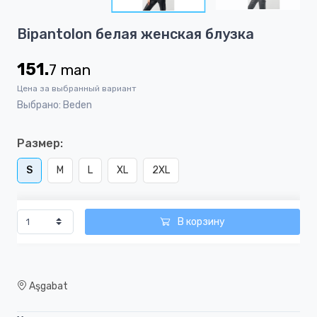
5
Item
Bipantolon белая женская блузка
1
of
151.
7
man
5
Цена за выбранный вариант
Выбрано: Beden
Размер:
S
M
L
XL
2XL
В корзину
Aşgabat