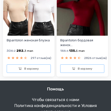
Bipantolon женская блузка
Bipantolon бордовая
женск...
306.
282.
146.
135.
2
3
man
6
5
man
297 отзыв(ов)
2826 отзыв(ов)
В корзину
В корзину
Помощь
Чтобы связаться с нами
Политика конфиденциальности и Условия