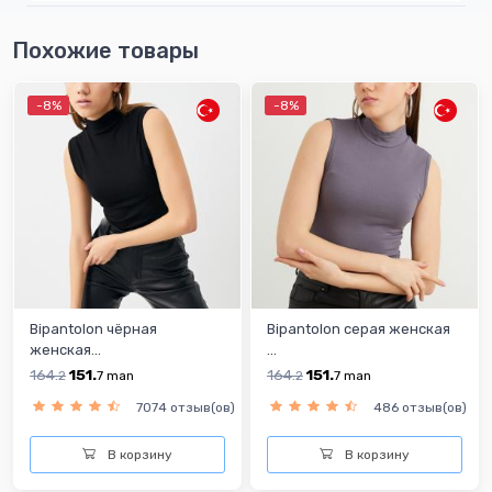
Похожие товары
-8%
-8%
Bipantolon чёрная
Bipantolon серая женская
женская...
...
164.
151.
164.
151.
2
7
man
2
7
man
7074 отзыв(ов)
486 отзыв(ов)
В корзину
В корзину