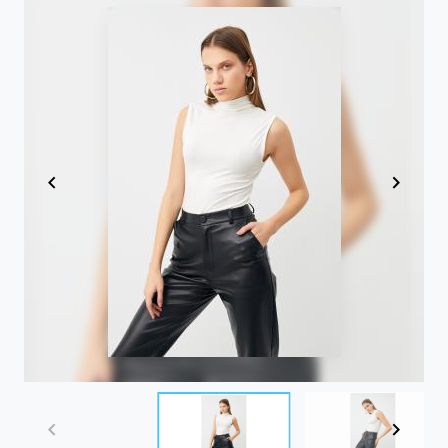
Item
1
of