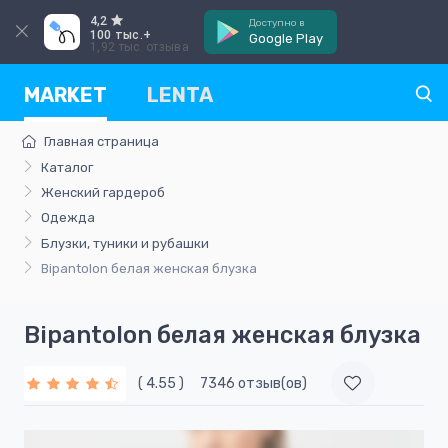
4,2
Доступно в
100 тыс.+
Google Play
1,92 тыс. отзыва
MARKET
LENTA
Главная страница
Каталог
Женский гардероб
Одежда
Блузки, туники и рубашки
Bipantolon белая женская блузка
Bipantolon белая женская блузка
( 4.55 )
7346 отзыв(ов)