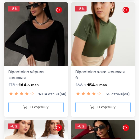
-8%
-8%
Bipantolon чёрная
Bipantolon хаки женская
женская...
б...
178.
164.
166.
154.
1
5
man
9
2
man
1604 отзыв(ов)
55 отзыв(ов)
В корзину
В корзину
-8%
-8%