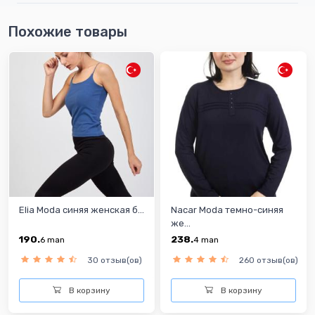
Похожие товары
Elia Moda синяя женская б...
Nacar Moda темно-синяя
же...
190.
238.
6
man
4
man
30 отзыв(ов)
260 отзыв(ов)
В корзину
В корзину