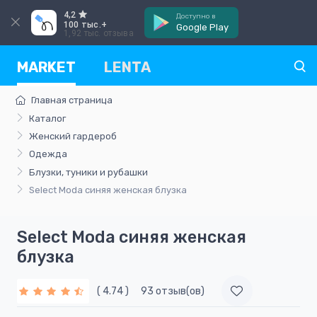
4,2
Доступно в
100 тыс.+
Google Play
1,92 тыс. отзыва
MARKET
LENTA
Главная страница
Каталог
Женский гардероб
Одежда
Блузки, туники и рубашки
Select Moda синяя женская блузка
Select Moda синяя женская
блузка
( 4.74 )
93 отзыв(ов)