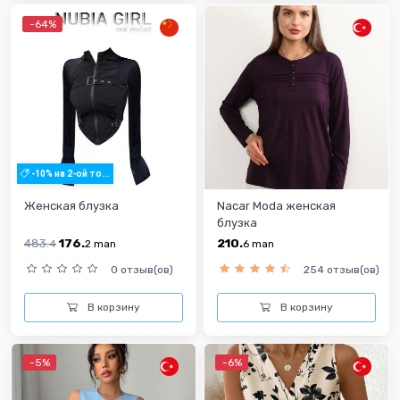
-64%
-10% на 2-ой то...
Женская блузка
Nacar Moda женская
блузка
483.
176.
210.
4
2
man
6
man
0 отзыв(ов)
254 отзыв(ов)
В корзину
В корзину
-5%
-6%