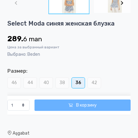
of
4
Item
Select Moda синяя женская блузка
1
of
289.
6
man
4
Цена за выбранный вариант
Выбрано: Beden
Размер:
46
44
40
38
36
42
В корзину
Aşgabat