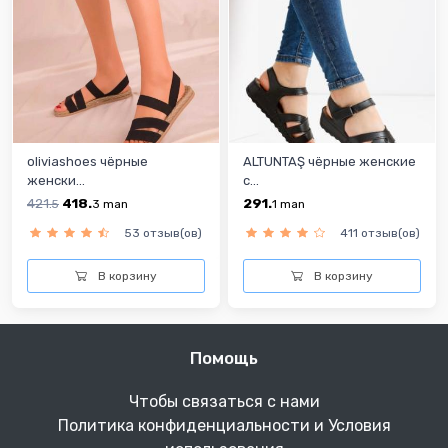
oliviashoes чёрныe
ALTUNTAŞ чёрныe женскиe
женски...
с...
421.
418.
291.
5
3
man
1
man
53 отзыв(ов)
411 отзыв(ов)
В корзину
В корзину
Помощь
Чтобы связаться с нами
Политика конфиденциальности и Условия