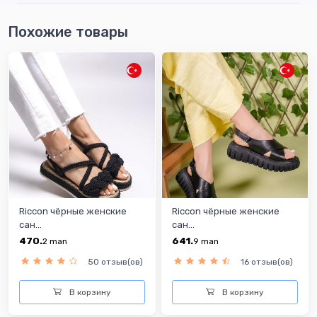
Похожие товары
Riccon чёрныe женскиe
Riccon чёрныe женскиe
сан...
сан...
470.
641.
2
man
9
man
50 отзыв(ов)
16 отзыв(ов)
В корзину
В корзину