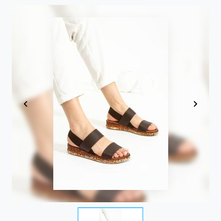
Item
1