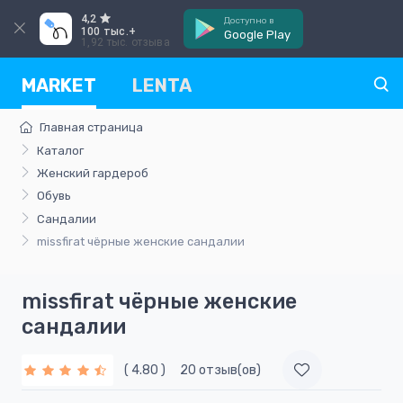
4,2
Доступно в
100 тыс.+
Google Play
1,92 тыс. отзыва
MARKET
LENTA
Главная страница
Каталог
Женский гардероб
Обувь
Сандалии
missfirat чёрныe женскиe сандалии
missfirat чёрныe женскиe
сандалии
( 4.80 )
20 отзыв(ов)