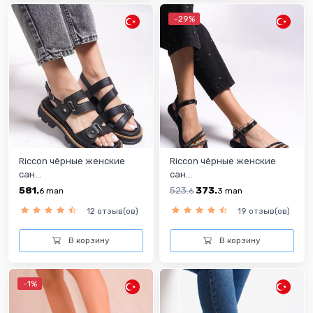
-29%
Riccon чёрныe женскиe
Riccon чёрныe женскиe
сан...
сан...
581.
523.
373.
6
man
6
3
man
12 отзыв(ов)
19 отзыв(ов)
В корзину
В корзину
-1%