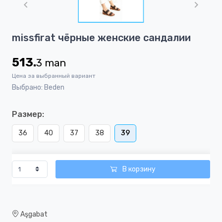
of
1
Item
missfirat чёрныe женскиe сандалии
1
of
513.
3
man
1
Цена за выбранный вариант
Выбрано: Beden
Размер:
36
40
37
38
39
В корзину
Aşgabat