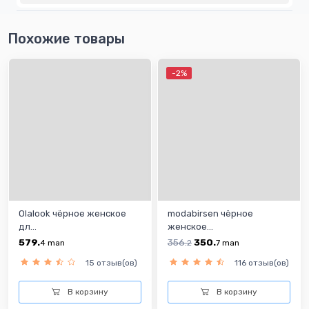
Похожие товары
-2%
Olalook чёрнoe женскoe
modabirsen чёрнoe
дл...
женскoe...
579.
356.
350.
4
man
2
7
man
15 отзыв(ов)
116 отзыв(ов)
В корзину
В корзину