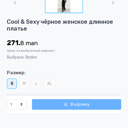
of
1
Item
Cool & Sexy чёрнoe женскoe длинное
1
платье
of
1
271.
8
man
Цена за выбранный вариант
Выбрано: Beden
Размер:
S
M
L
XL
В корзину