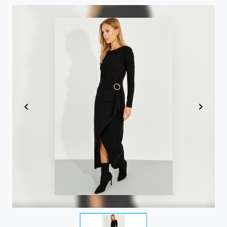
Item
1