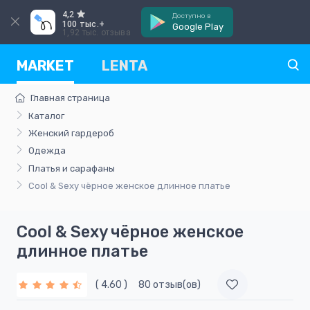
4,2
Доступно в
100 тыс.+
Google Play
1,92 тыс. отзыва
MARKET
LENTA
Главная страница
Каталог
Женский гардероб
Одежда
Платья и сарафаны
Cool & Sexy чёрнoe женскoe длинное платье
Cool & Sexy чёрнoe женскoe
длинное платье
( 4.60 )
80 отзыв(ов)