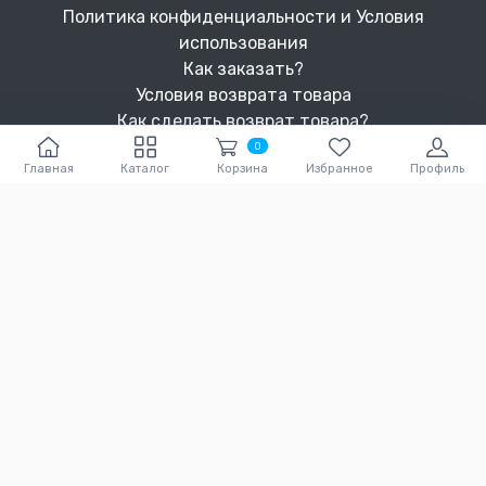
Политика конфиденциальности и Условия
использования
Как заказать?
Условия возврата товара
Как сделать возврат товара?
Как добавить товар в избранное?
0
Главная
Каталог
Корзина
Избранное
Профиль
О нас
Как зарегистрироваться?
Вакансии
Как выбрать размер?
Скачайте наше приложение
Download on the
Download on the
App Store
Google Play