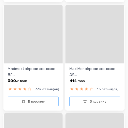
Madmext чёрнoe женскoe
MaxiMor чёрнoe женскoe
дл...
дл...
300.
414
2
man
man
662 отзыв(ов)
15 отзыв(ов)
В корзину
В корзину