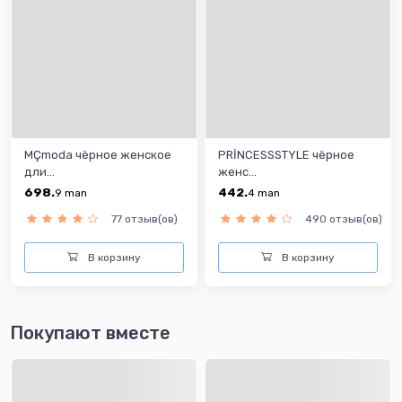
MÇmoda чёрнoe женскoe
PRİNCESSSTYLE чёрнoe
дли...
женс...
698.
442.
9
man
4
man
77 отзыв(ов)
490 отзыв(ов)
В корзину
В корзину
Покупают вместе