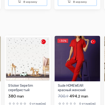
В корзину
В корзину
-30%
Sticker Sepetim
Sude HOMEWEAR
cеребристый
красный женский
настенные украшения
комплект пижамы
380
700.
494.
man
9
2
man
0 отзыв(ов)
0 отзыв(ов)