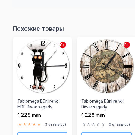
Похожие товары
Tablomega Dürli reňkli
Tablomega Dürli reňkli
MDF Diwar sagady
Diwar sagady
1,228
1,228
man
man
3 отзыв(ов)
0 отзыв(ов)