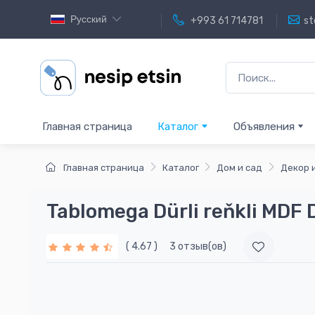
Русский
+993 61 714781
st
Главная страница
Каталог
Объявления
Главная страница
Каталог
Дом и сад
Декор 
Tablomega Dürli reňkli MDF 
( 4.67 )
3 отзыв(ов)