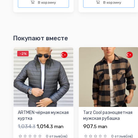
В корзину
В корзину
Покупают вместе
-2%
ARTMEN чёрная мужская
Tarz Cool разноцветная
куртка
мужская рубашка
1,034.
1,014.
907.
3
3
man
5
man
0 отзыв(ов)
0 отзыв(ов)