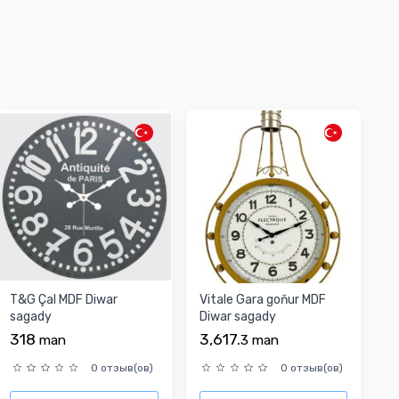
T&G Çal MDF Diwar
Vitale Gara goňur MDF
sagady
Diwar sagady
318
3,617.
man
3
man
0 отзыв(ов)
0 отзыв(ов)