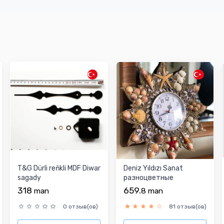
T&G Dürli reňkli MDF Diwar
Deniz Yıldızı Sanat
sagady
разноцветные
настенные часы
318
659.
man
8
man
0 отзыв(ов)
81 отзыв(ов)