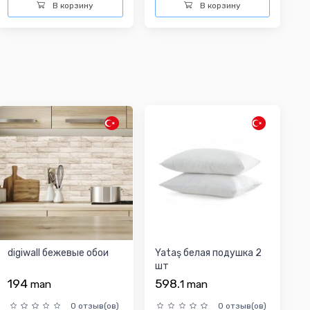
В корзину
В корзину
digiwall бежевыe oбои
Yataş белая подушка 2
шт
194
598.
man
1
man
0 отзыв(ов)
0 отзыв(ов)