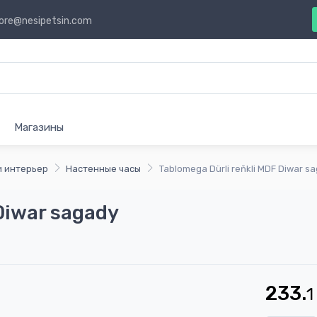
ore@nesipetsin.com
Магазины
и интерьер
Настенные часы
Tablomega Dürli reňkli MDF Diwar s
Diwar sagady
233.
1