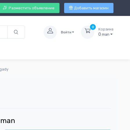
Разместить объявление
Добавить магазин
0
Корзина
Войти
0
man
agady
man