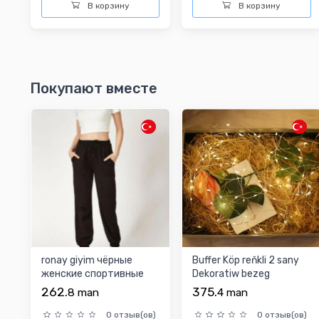
В корзину
В корзину
Покупают вместе
ronay giyim чёрные
Buffer Köp reňkli 2 sany
женские спортивные
Dekoratiw bezeg
штаны
çyrajyklary 5 metr
262.
375.
8
man
4
man
0 отзыв(ов)
0 отзыв(ов)