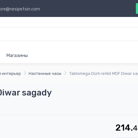
ore@nesipetsin.com
Магазины
и интерьер
Настенные часы
Tablomega Dürli reňkli MDF Diwar s
Diwar sagady
214.
4