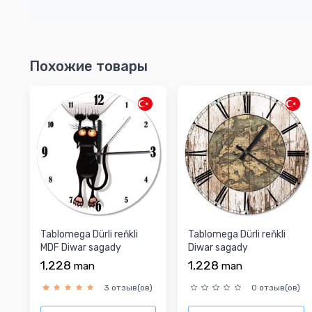
Похожие товары
Tablomega Dürli reňkli
Tablomega Dürli reňkli
MDF Diwar sagady
Diwar sagady
1,228
1,228
man
man
3 отзыв(ов)
0 отзыв(ов)