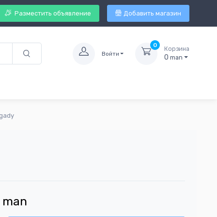
Разместить объявление
Добавить магазин
0
Корзина
Войти
0
man
agady
man