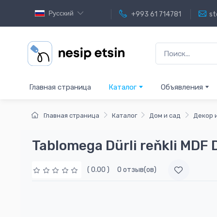
Русский
+993 61 714781
st
Главная страница
Каталог
Объявления
Главная страница
Каталог
Дом и сад
Декор 
Tablomega Dürli reňkli MDF 
( 0.00 )
0 отзыв(ов)