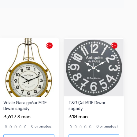
Vitale Gara goňur MDF
T&G Çal MDF Diwar
Diwar sagady
sagady
3,617.
318
3
man
man
0 отзыв(ов)
0 отзыв(ов)