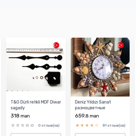
T&G Dürli reňkli MDF Diwar
Deniz Yıldızı Sanat
sagady
разноцветные
настенные часы
318
659.
man
8
man
0 отзыв(ов)
81 отзыв(ов)