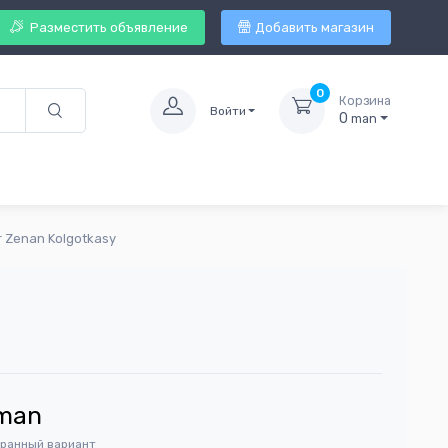
Разместить объявление
Добавить магазин
0
Корзина
Войти
0
man
r Zenan Kolgotkasy
man
бранный вариант