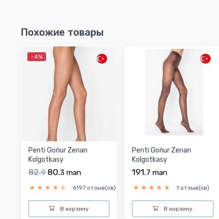
Похожие товары
-4%
Penti Goňur Zenan
Penti Goňur Zenan
Kolgotkasy
Kolgotkasy
82.
80.
191.
9
3
man
7
man
6197 отзыв(ов)
1 отзыв(ов)
В корзину
В корзину