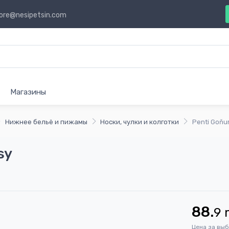
ore@nesipetsin.com
Магазины
Нижнее бельё и пижамы
Носки, чулки и колготки
Penti Goňu
sy
88.
9
Цена за вы