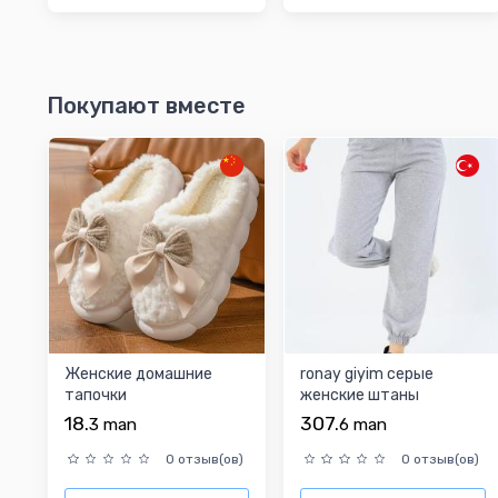
Покупают вместе
Женские домашние
ronay giyim cерые
тапочки
женские штаны
18.
307.
3
man
6
man
0 отзыв(ов)
0 отзыв(ов)