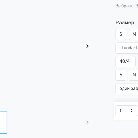
Выбрано: 
Размер:
S
M
standart
40/41
6
M-
один ра