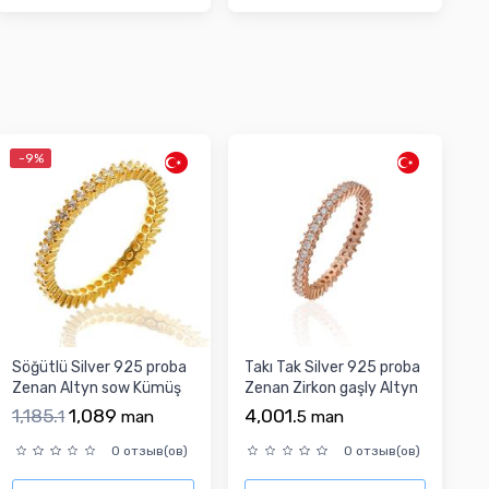
-9%
Söğütlü Silver 925 proba
Takı Tak Silver 925 proba
Zenan Altyn sow Kümüş
Zenan Zirkon gaşly Altyn
ýüzük
sow Kümüş...
1,185.
1,089
4,001.
1
man
5
man
0 отзыв(ов)
0 отзыв(ов)