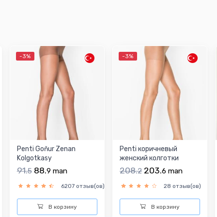
-3%
-3%
Penti Goňur Zenan
Penti коричневый
Kolgotkasy
женский колготки
91.
88.
208.
203.
5
9
man
2
6
man
6207 отзыв(ов)
28 отзыв(ов)
В корзину
В корзину