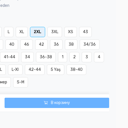
Beden
L
XL
2XL
3XL
XS
43
40
46
42
36
38
34/36
41-44
34
36-38
1
2
3
4
L
L-Xl
42-44
5 Yaş
38-40
змер
S-M
В корзину