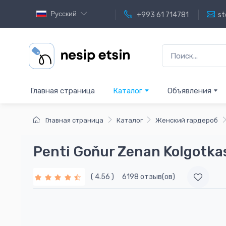
Русский
+993 61 714781
st
Главная страница
Каталог
Объявления
Главная страница
Каталог
Женский гардероб
Penti Goňur Zenan Kolgotka
( 4.56 )
6198 отзыв(ов)