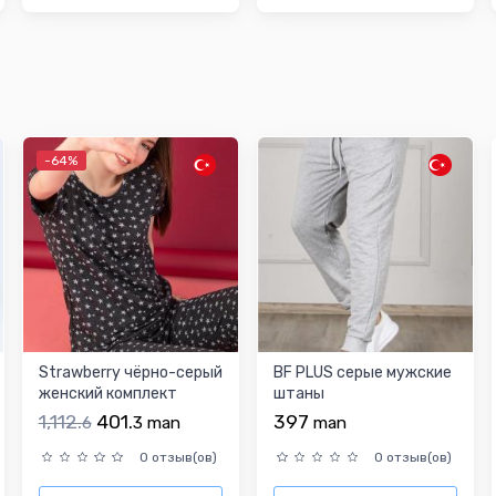
-64%
Strawberry чёрно-серый
BF PLUS серые мужские
женский комплект
штаны
пижамы
1,112.
401.
397
6
3
man
man
0 отзыв(ов)
0 отзыв(ов)