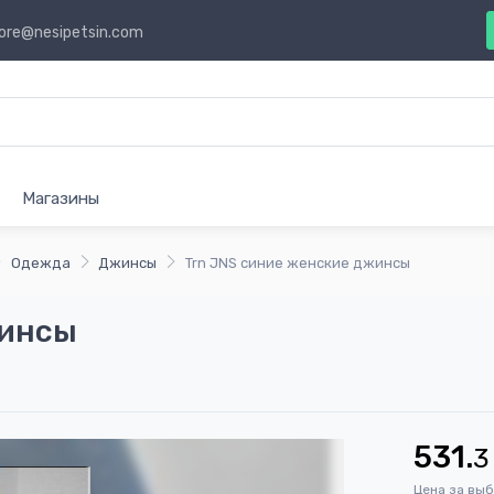
ore@nesipetsin.com
Магазины
Одежда
Джинсы
Trn JNS синиe женскиe джинсы
жинсы
531.
3
Цена за вы