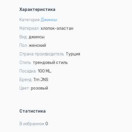
1
Характеристика
of
9
Категория
Джинсы
Материал:
хлопок-эластан
Вид:
джинсы
Пол:
женский
Страна производитель:
Турция
Стиль:
трендовый стиль
Посадка:
100 ML.
Бренд:
Trn JNS
Цвет:
розовый
Статистика
В избранном
0