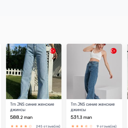
Trn JNS синиe женскиe
Trn JNS синиe женскиe
джинсы
джинсы
588.
531.
2
man
3
man
245 отзыв(ов)
9 отзыв(ов)