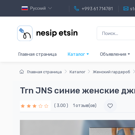
Русский
+993 61 714781
st
Главная страница
Каталог
Объявления
Главная страница
Каталог
Женский гардероб
Trn JNS синиe женскиe д
( 3.00 )
1 отзыв(ов)