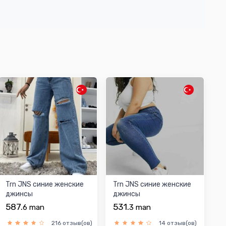
Trn JNS синиe женскиe
Trn JNS синиe женскиe
джинсы
джинсы
587.
531.
6
man
3
man
216 отзыв(ов)
14 отзыв(ов)