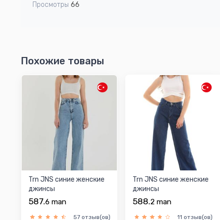
Просмотры
66
Похожие товары
Trn JNS синиe женскиe
Trn JNS синиe женскиe
джинсы
джинсы
587.
588.
6
man
2
man
57 отзыв(ов)
11 отзыв(ов)