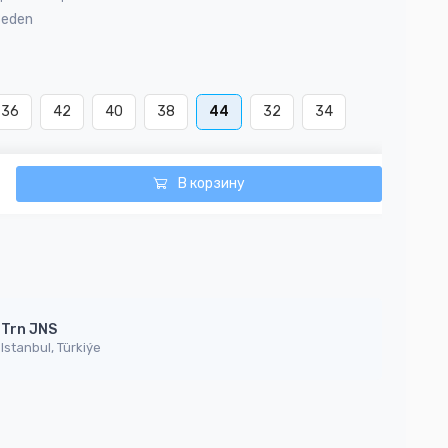
Beden
36
42
40
38
44
32
34
В корзину
Trn JNS
Istanbul, Türkiýe