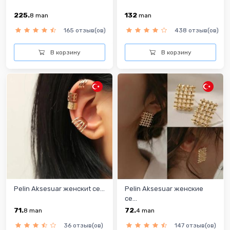
225.
132
8
man
man
165 отзыв(ов)
438 отзыв(ов)
В корзину
В корзину
Pelin Aksesuar женскиt се...
Pelin Aksesuar женские
се...
71.
72.
8
man
4
man
36 отзыв(ов)
147 отзыв(ов)