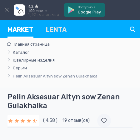
4,2
Доступно в
100 тыс.+
Google Play
1,92 тыс. отзыва
MARKET
LENTA
Главная страница
Каталог
Ювелирные изделия
Серьги
Pelin Aksesuar Altyn sow Zenan Gulakhalka
Pelin Aksesuar Altyn sow Zenan
Gulakhalka
( 4.58 )
19 отзыв(ов)