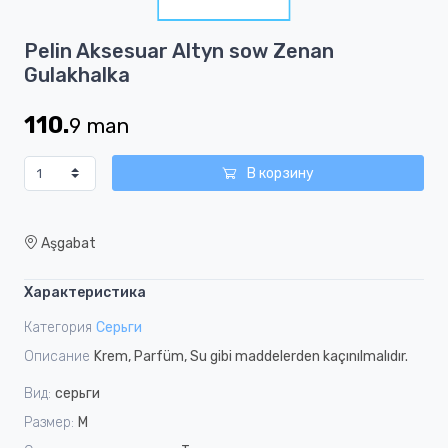
1
Item
Pelin Aksesuar Altyn sow Zenan
1
Gulakhalka
of
1
110.
9
man
В корзину
Aşgabat
Характеристика
Категория
Серьги
Описание
Krem, Parfüm, Su gibi maddelerden kaçınılmalıdır.
Вид:
серьги
Размер:
M