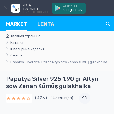
4,2
Доступно в
100 тыс.+
Google Play
1,92 тыс. отзыва
MARKET
LENTA
Главная страница
Каталог
Ювелирные изделия
Серьги
Papatya Silver 925 1.90 gr Altyn sow Zenan Kümüş gulakhalka
Papatya Silver 925 1.90 gr Altyn
sow Zenan Kümüş gulakhalka
( 4.36 )
14 отзыв(ов)