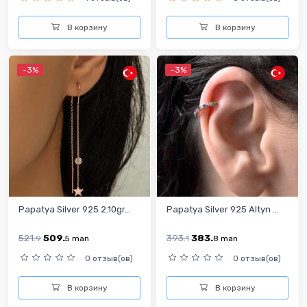
В корзину
В корзину
-3%
-3%
Papatya Silver 925 2.10gr...
Papatya Silver 925 Altyn ...
521.
509.
393.
383.
9
5
man
1
8
man
0 отзыв(ов)
0 отзыв(ов)
В корзину
В корзину