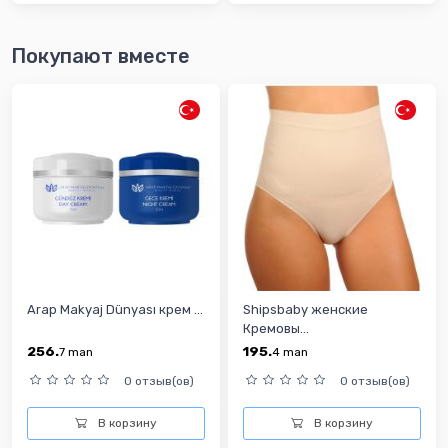
Покупают вместе
Arap Makyaj Dünyası крем ...
Shipsbaby женские
Кремовы...
256.
195.
7
man
4
man
0 отзыв(ов)
0 отзыв(ов)
В корзину
В корзину