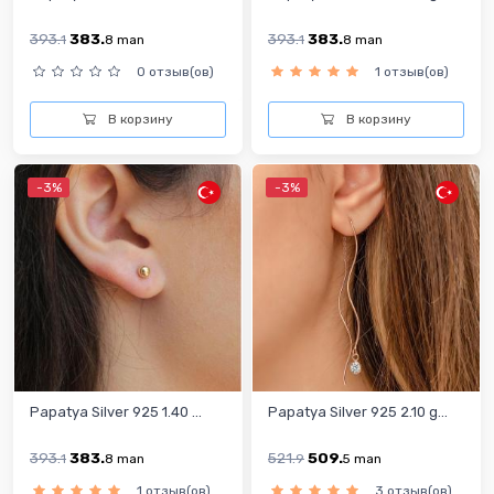
393.
383.
393.
383.
1
8
man
1
8
man
0 отзыв(ов)
1 отзыв(ов)
В корзину
В корзину
-3%
-3%
Papatya Silver 925 1.40 ...
Papatya Silver 925 2.10 g...
393.
383.
521.
509.
1
8
man
9
5
man
1 отзыв(ов)
3 отзыв(ов)