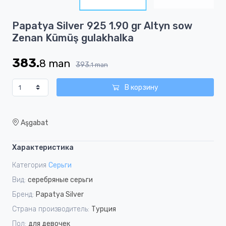
2
Item
Papatya Silver 925 1.90 gr Altyn sow
1
Zenan Kümüş gulakhalka
of
2
383.
8
man
393.
1
man
В корзину
Aşgabat
Характеристика
Категория
Серьги
Вид:
серебряные серьги
Бренд:
Papatya Silver
Страна производитель:
Турция
Пол:
для девочек