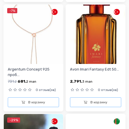
-7%
Argentum Concept 925
Avon Imari Fantasy Edt 50...
проб...
731.
681.
2,791.
2
2
man
3
man
0 отзыв(ов)
0 отзыв(ов)
В корзину
В корзину
-29%