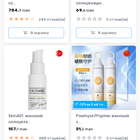
cо...
cолнцезащи...
784.
69.
3
man
6
man
244 отзыв(ов)
0 отзыв(ов)
В корзину
В корзину
-10% на 2-ой то...
Skin401. женский
Poemysir/Popmei женский
cолнцеза...
c...
157.
51.
1
man
2
man
488 отзыв(ов)
0 отзыв(ов)