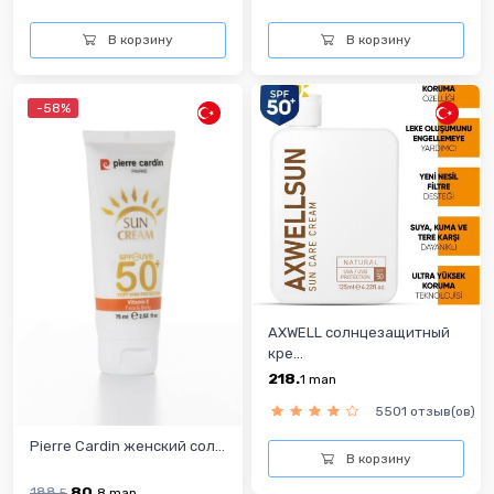
В корзину
В корзину
-58%
AXWELL cолнцезащитный
кре...
218.
1
man
5501 отзыв(ов)
Pierre Cardin женский cол...
В корзину
188.
80.
5
8
man