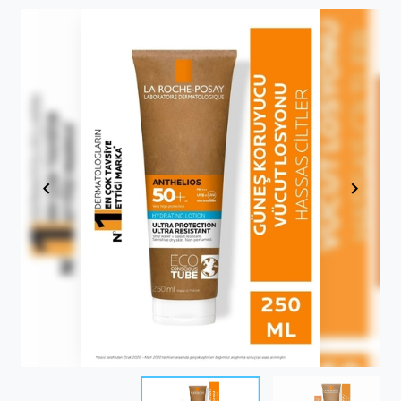
Item
1