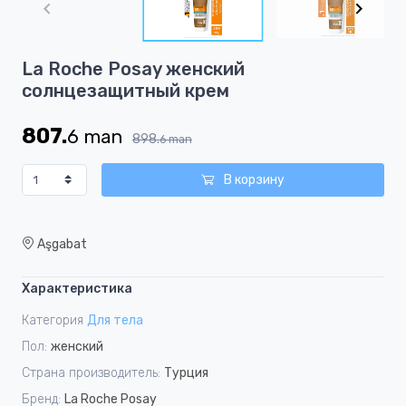
of
2
Item
La Roche Posay женский
1
cолнцезащитный крем
of
2
807.
6
man
898.
6
man
В корзину
Aşgabat
Характеристика
Категория
Для тела
Пол:
женский
Страна производитель:
Турция
Бренд:
La Roche Posay