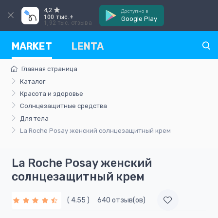
4,2
Доступно в
100 тыс.+
Google Play
1,92 тыс. отзыва
MARKET
LENTA
Главная страница
Каталог
Красота и здоровье
Солнцезащитные средства
Для тела
La Roche Posay женский cолнцезащитный крем
La Roche Posay женский
cолнцезащитный крем
( 4.55 )
640 отзыв(ов)