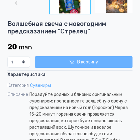
of
3
Item
Волшебная свеча с новогодним
1
предсказанием "Стрелец"
of
3
20
man
В корзину
Характеристика
Категория
Сувениры
Описание
Порадуйте родных и близких оригинальным
сувениром: преподнесите волшебную свечу с
предсказанием на новый год! (Гороскоп) Через
15-20 минут горения свечи проявляется
предсказание, которое будет видно сквозь
растаявший воск. Шуточное и веселое
предсказание обязательно сбудется и