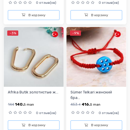
0 отзыв(ов)
0 отзыв(ов)
В корзину
В корзину
-3%
-9%
Afrika Butik золотистые ж...
Sümer Telkari женский
бра...
144
140.
453.
416.
5
man
4
5
man
0 отзыв(ов)
0 отзыв(ов)
В корзину
В корзину