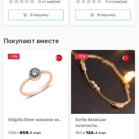
0 отзыв(ов)
0 отзыв(ов)
В корзину
В корзину
Покупают вместе
-9%
-17%
Söğütlü Silver женскoe се...
Sortie Aksesuar
золотисты...
935.
858.
151.
126.
1
9
man
4
4
man