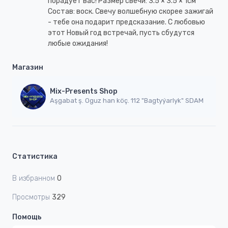
порадует вас! Размер свечи: 3.5 × 3.5 × 1см
Состав: воск. Свечу волшебную скорее зажигай
- тебе она подарит предсказание. С любовью
этот Новый год встречай, пусть сбудутся
любые ожидания!
Магазин
Mix-Presents Shop
Aşgabat ş. Oguz han köç. 112 "Bagtyýarlyk" SDAM
Статистика
В избранном
0
Просмотры
329
Помощь