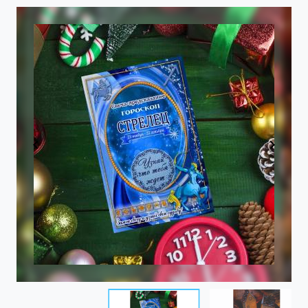
Item
1