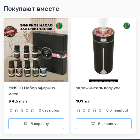
Покупают вместе
YINSHO Набор эфирных
Увлажнитель воздуха
масе...
94.
101
5
man
man
0 отзыв(ов)
0 отзыв(ов)
В корзину
В корзину