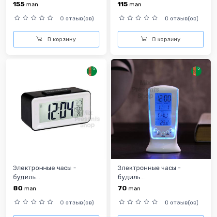
155
115
man
man
0 отзыв(ов)
0 отзыв(ов)
В корзину
В корзину
Электронные часы -
Электронные часы -
будиль...
будиль...
80
70
man
man
0 отзыв(ов)
0 отзыв(ов)