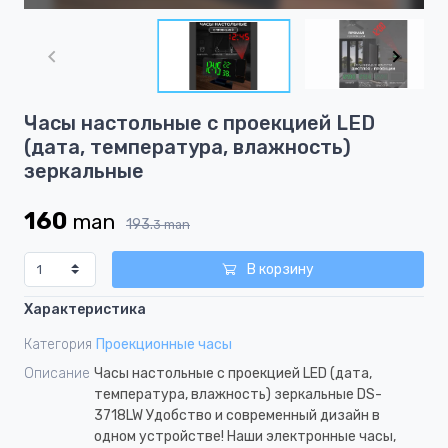
Item
1
of
5
Item
Часы настольные с проекцией LED
1
(дата, температура, влажность)
of
зеркальные
5
160
man
193.
3
man
В корзину
Характеристика
Категория
Проекционные часы
Описание
Часы настольные с проекцией LED (дата,
температура, влажность) зеркальные DS-
3718LW Удобство и современный дизайн в
одном устройстве! Наши электронные часы,