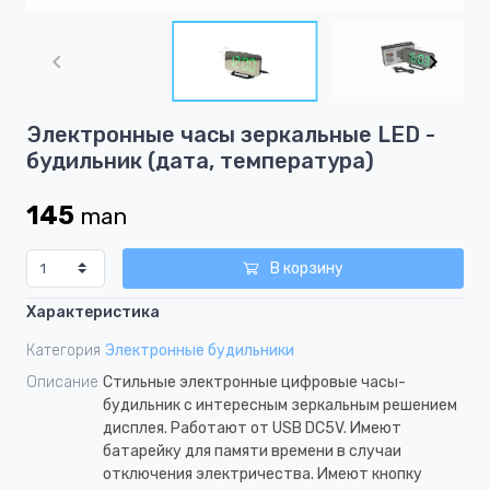
Item
1
of
6
Item
Электронные часы зеркальные LED -
1
будильник (дата, температура)
of
6
145
man
В корзину
Характеристика
Категория
Электронные будильники
Описание
Стильные электронные цифровые часы-
будильник с интересным зеркальным решением
дисплея. Работают от USB DC5V. Имеют
батарейку для памяти времени в случаи
отключения электричества. Имеют кнопку