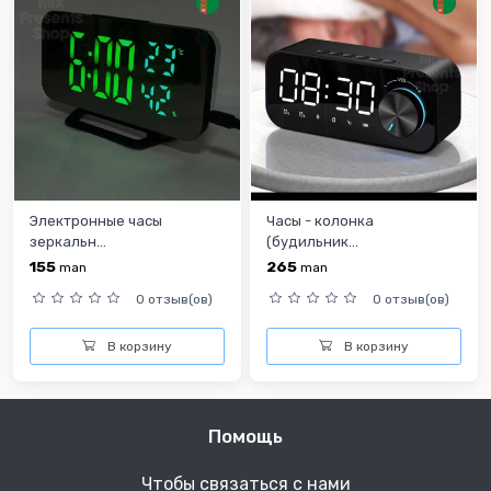
Электронные часы
Часы - колонка
зеркальн...
(будильник...
155
265
man
man
0 отзыв(ов)
0 отзыв(ов)
В корзину
В корзину
Помощь
Чтобы связаться с нами