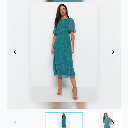
Item
1
of