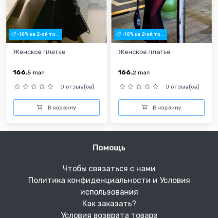
-10% на 2-ой то...
-10% на 2-ой то...
Женское платье
Женское платье
166.
166.
5
man
2
man
0 отзыв(ов)
0 отзыв(ов)
В корзину
В корзину
Помощь
Чтобы связаться с нами
Политика конфиденциальности и Условия
использования
Как заказать?
Условия возврата товара