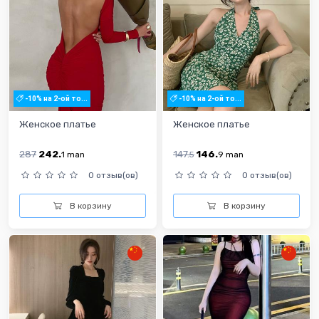
-10% на 2-ой то...
-10% на 2-ой то...
Женское платье
Женское платье
287
242.
147.
146.
1
man
5
9
man
0 отзыв(ов)
0 отзыв(ов)
В корзину
В корзину