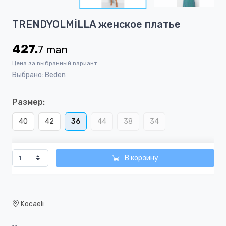
8
Item
TRENDYOLMİLLA женское платье
1
of
427.
7
man
8
Цена за выбранный вариант
Выбрано: Beden
Размер:
40
42
36
44
38
34
В корзину
Kocaeli