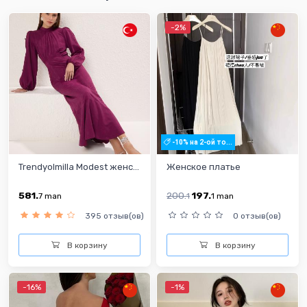
-2%
-10% на 2-ой то...
Trendyolmilla Modest женс...
Женское платье
581.
200.
197.
7
man
1
1
man
395 отзыв(ов)
0 отзыв(ов)
В корзину
В корзину
-16%
-1%