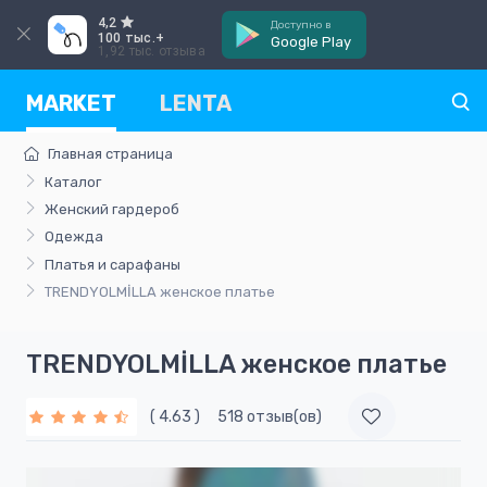
4,2
Доступно в
100 тыс.+
Google Play
1,92 тыс. отзыва
MARKET
LENTA
Главная страница
Каталог
Женский гардероб
Одежда
Платья и сарафаны
TRENDYOLMİLLA женское платье
TRENDYOLMİLLA женское платье
( 4.63 )
518 отзыв(ов)