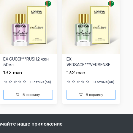
EX GUCCI***RUSH2 жен
EX
50мл
VERSACE***VERSENSE
жен 50мл
132
132
man
man
0 отзыв(ов)
0 отзыв(ов)
В корзину
В корзину
ачайте наше приложение