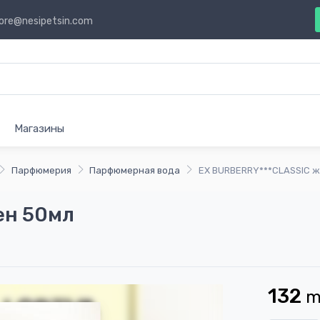
ore@nesipetsin.com
Магазины
Парфюмерия
Парфюмерная вода
EX BURBERRY***CLASSIC 
ен 50мл
132
m