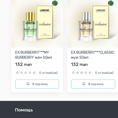
EX BURBERRY***MY
EX BURBERRY***CLASSIC
BURBERRY жен 50мл
муж 50мл
132
132
man
man
0 отзыв(ов)
0 отзыв(ов)
В корзину
В корзину
Помощь