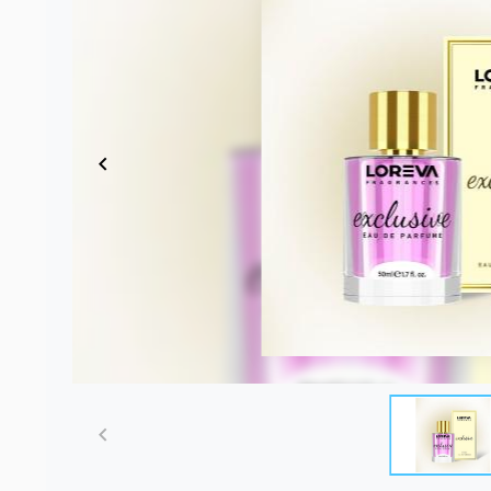
Item
1
of
1
Item