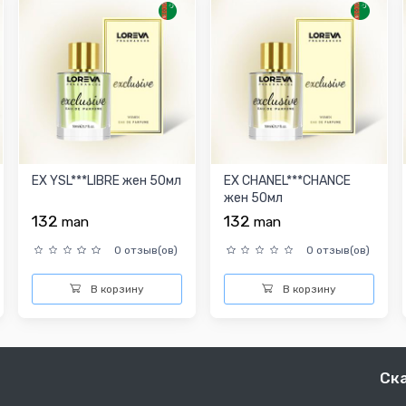
EX YSL***LIBRE жен 50мл
EX CHANEL***CHANCE
жен 50мл
132
132
man
man
0 отзыв(ов)
0 отзыв(ов)
В корзину
В корзину
Ск