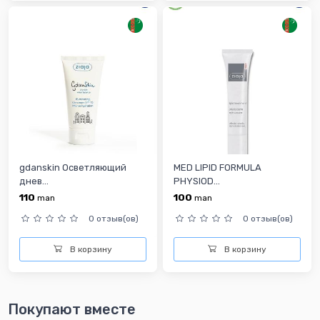
gdanskin Осветляющий
MED LIPID FORMULA
днев...
PHYSIOD...
110
100
man
man
0 отзыв(ов)
0 отзыв(ов)
В корзину
В корзину
Покупают вместе