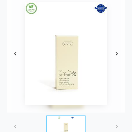
Item
1
of