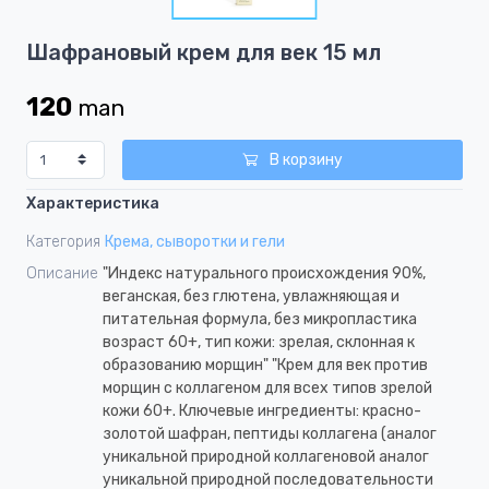
1
Item
Шафрановый крем для век 15 мл
1
of
120
man
1
В корзину
Характеристика
Категория
Крема, сыворотки и гели
Описание
"Индекс натурального происхождения 90%,
веганская, без глютена, увлажняющая и
питательная формула, без микропластика
возраст 60+, тип кожи: зрелая, склонная к
образованию морщин" "Крем для век против
морщин с коллагеном для всех типов зрелой
кожи 60+. Ключевые ингредиенты: красно-
золотой шафран, пептиды коллагена (аналог
уникальной природной коллагеновой аналог
уникальной природной последовательности