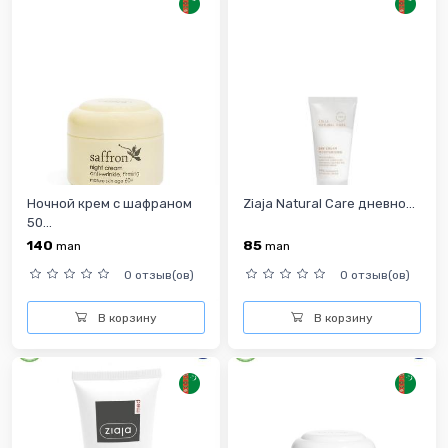
Ночной крем с шафраном
Ziaja Natural Care дневно...
50...
140
85
man
man
0 отзыв(ов)
0 отзыв(ов)
В корзину
В корзину