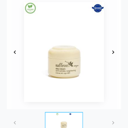
Item
1
of