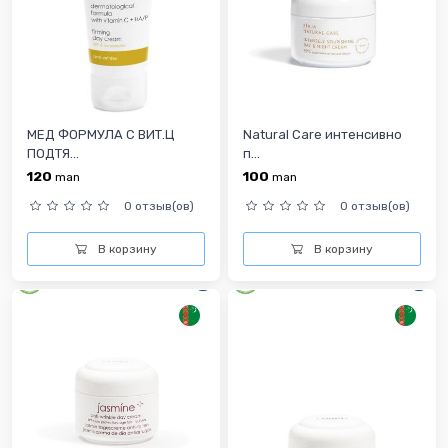
МЕД ФОРМУЛА С ВИТ.Ц
Natural Care интенсивно
ПОДТЯ...
п...
120
100
man
man
0 отзыв(ов)
0 отзыв(ов)
В корзину
В корзину