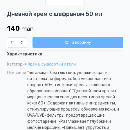
1
Item
Дневной крем с шафраном 50 мл
1
of
140
man
1
В корзину
Характеристика
Категория
Крема, сыворотки и гели
Описание
"веганская, без глютена, увлажняющая и
питательная формула, без микропластика
возраст 60+, тип кожи: зрелая, склонная к
образованию морщин" "Дневной крем против
морщин с коллагеном для всех типов зрелой
кожи 60+. Содержит активные ингредиенты,
стимулирующие процессы обновления кожи, и
UVA/UVB-фильтры, предотвращающие
фотостарение. -Разглаживает глубокие и
мелкие морщины. -Повышает упругость и