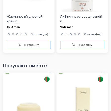
Жасминовый дневной
Лифтинг раствор дневной
крем п...
к...
120
130
man
man
0 отзыв(ов)
0 отзыв(ов)
В корзину
В корзину
Покупают вместе