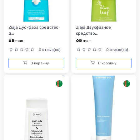
Ziaja Дуо-фаза средство
Ziaja Двухфазное
д...
средство...
65
65
man
man
0 отзыв(ов)
0 отзыв(ов)
В корзину
В корзину