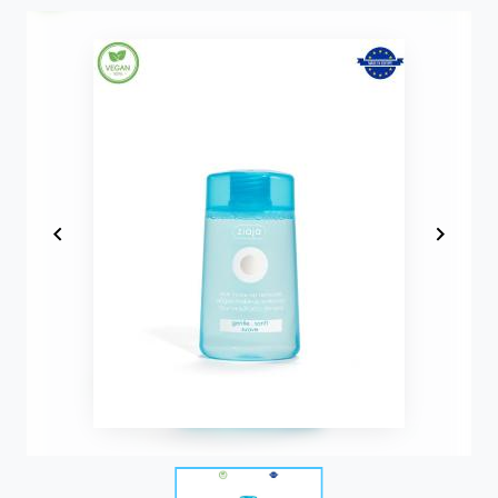
Item
1