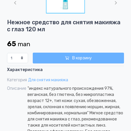
of
1
Item
Нежное средство для снятия макияжа
1
с глаз 120 мл
of
1
65
man
В корзину
Характеристика
Категория
Для снятия макияжа
Описание
"индекс натурального происхождения 97%,
веганская, без глютена, без микропластика
возраст 12+, тип кожи: сухая, обезвоженная,
зрелая, склонная к появлению морщин, жирная,
комбинированная, нормальная" Мягкое средство
для снятия макияжа с глаз, рекомендованное
также для носителей контактных линз.