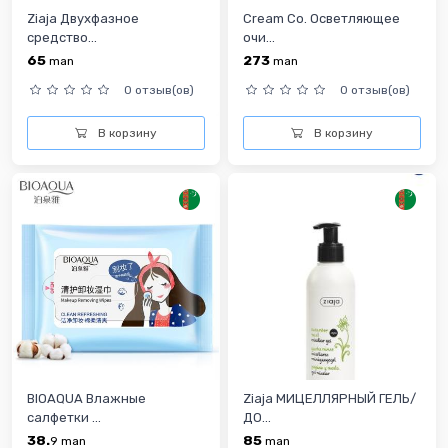
Ziaja Двухфазное
Cream Co. Осветляющее
средство...
очи...
65
273
man
man
0 отзыв(ов)
0 отзыв(ов)
В корзину
В корзину
BIOAQUA Влажные
Ziaja МИЦЕЛЛЯРНЫЙ ГЕЛЬ/
салфетки ...
ДО...
38.
85
9
man
man