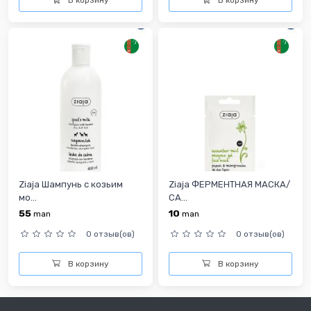
В корзину
В корзину
Ziaja Шампунь с козьим
Ziaja ФЕРМЕНТНАЯ МАСКА/
мо...
СА...
55
10
man
man
0 отзыв(ов)
0 отзыв(ов)
В корзину
В корзину