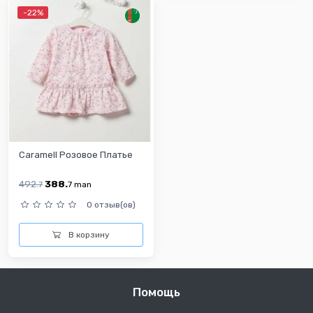
-22%
Caramell Розовое Платье
492.
388.
7
7
man
0 отзыв(ов)
В корзину
Помощь