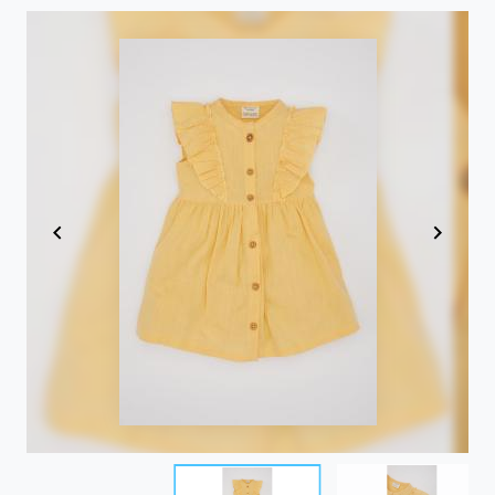
Item
1