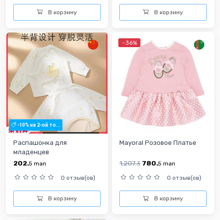
В корзину
В корзину
-36%
-10% на 2-ой то...
Распашонка для
Mayoral Розовое Платье
младенцев
202.
1,207.
780.
5
man
3
5
man
0 отзыв(ов)
0 отзыв(ов)
В корзину
В корзину