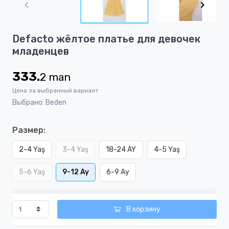
of
4
Item
Defacto жёлтoe платье для девочек
1
младенцев
of
4
333.
2
man
Цена за выбранный вариант
Выбрано: Beden
Размер:
2-4 Yaş
3-4 Yaş
18-24 AY
4-5 Yaş
5-6 Yaş
9-12 Ay
6-9 Ay
В корзину