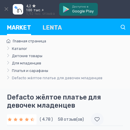
4,2
Доступно в
100 тыс.+
Google Play
1,92 тыс. отзыва
MARKET
LENTA
Главная страница
Каталог
Детские товары
Для младенцев
Платья и сарафаны
Defacto жёлтoe платье для девочек младенцев
Defacto жёлтoe платье для
девочек младенцев
( 4.78 )
58 отзыв(ов)