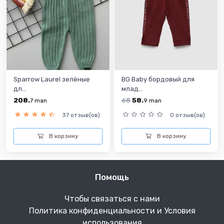
Sparrow Laurel зелёные
BG Baby бордовый для
дл...
млад...
208.
68
58.
7
man
9
man
37 отзыв(ов)
0 отзыв(ов)
В корзину
В корзину
Помощь
Чтобы связаться с нами
Политика конфиденциальности и Условия
использования