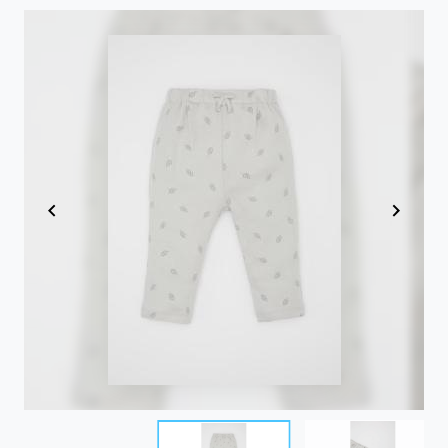
Item
1