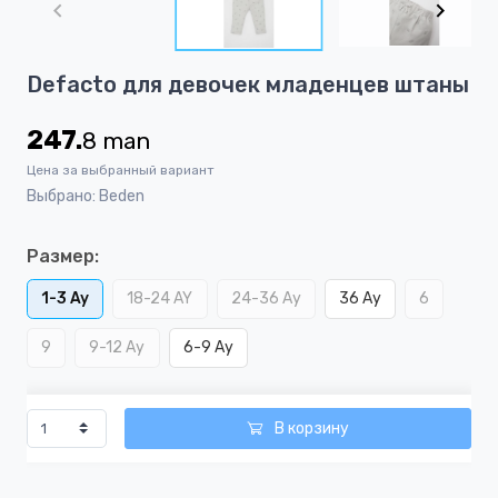
of
4
Item
Defacto для девочек младенцев штаны
1
of
247.
8
man
4
Цена за выбранный вариант
Выбрано: Beden
Размер:
1-3 Ay
18-24 AY
24-36 Ay
36 Ay
6
9
9-12 Ay
6-9 Ay
В корзину