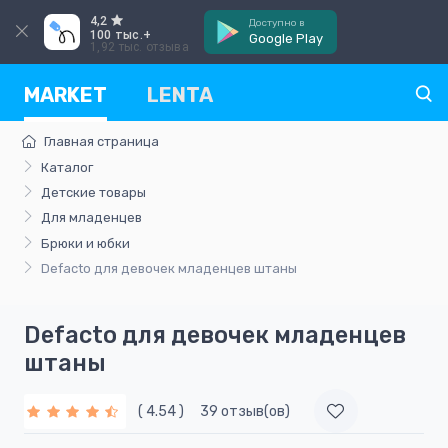
4,2
Доступно в
100 тыс.+
Google Play
1,92 тыс. отзыва
MARKET
LENTA
Главная страница
Каталог
Детские товары
Для младенцев
Брюки и юбки
Defacto для девочек младенцев штаны
Defacto для девочек младенцев
штаны
( 4.54 )
39 отзыв(ов)