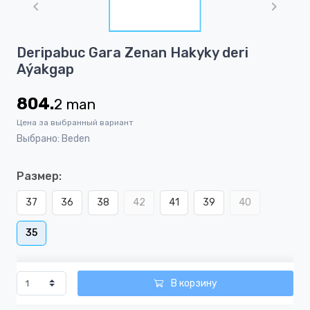
of
1
Item
Deripabuc Gara Zenan Hakyky deri
1
Aýakgap
of
1
804.
2
man
Цена за выбранный вариант
Выбрано: Beden
Размер:
37
36
38
42
41
39
40
35
В корзину