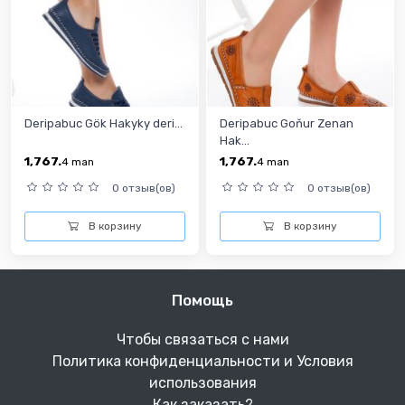
Deripabuc Gök Hakyky deri...
Deripabuc Goňur Zenan
Hak...
1,767.
1,767.
4
man
4
man
0 отзыв(ов)
0 отзыв(ов)
В корзину
В корзину
Помощь
Чтобы связаться с нами
Политика конфиденциальности и Условия
использования
Как заказать?