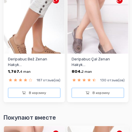
Deripabuc Bež Zenan
Deripabuc Çal Zenan
Hakyk...
Hakyk...
1,767.
804.
4
man
2
man
187 отзыв(ов)
130 отзыв(ов)
В корзину
В корзину
Покупают вместе