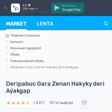
4,2
Доступно в
100 тыс.+
Google Play
1,92 тыс. отзыва
MARKET
LENTA
Главная страница
Каталог
Женский гардероб
Обувь
Повседневная обувь
Deripabuc Gara Zenan Hakyky deri Aýakgap
Deripabuc Gara Zenan Hakyky deri
Aýakgap
( 4.51 )
137 отзыв(ов)