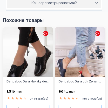
Как зарегистрироваться?
Похожие товары
Deripabuc Gara Hakyky der...
Deripabuc Gara gök Zenan ...
1,316
804.
man
2
man
79 отзыв(ов)
185 отзыв(ов)