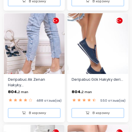
В корзину
В корзину
Deripabuc Ak Zenan
Deripabuc Gök Hakyky deri...
Hakyky...
804.
804.
2
man
2
man
688 отзыв(ов)
550 отзыв(ов)
В корзину
В корзину