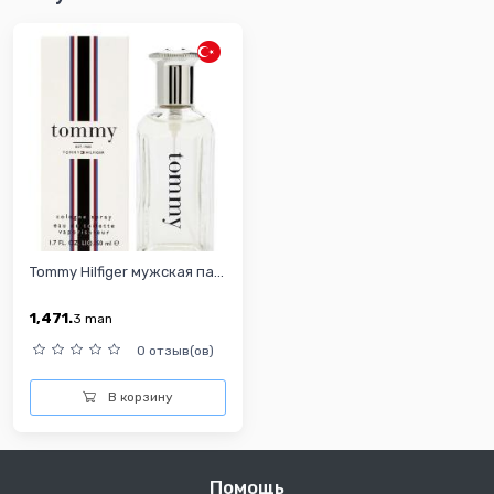
Tommy Hilfiger мужская па...
1,471.
3
man
0 отзыв(ов)
В корзину
Помощь