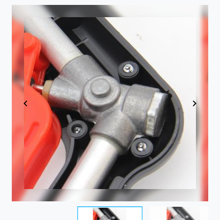
Item
1