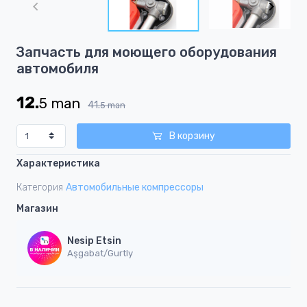
of
3
Item
Запчасть для моющего оборудования
1
автомобиля
of
3
12.
5
man
41.
5
man
В корзину
Характеристика
Категория
Автомобильные компрессоры
Магазин
Nesip Etsin
Aşgabat/Gurtly