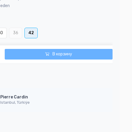
Beden
40
36
42
В корзину
Pierre Cardin
Istanbul, Türkiýe