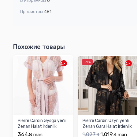
В избранном
0
Просмотры
481
Похожие товары
-1%
Pierre Cardin Gysga ýeňli
Pierre Cardin Uzyn ýeňli
Zenan Halat irdenlik
Zenan Gara Halat irdenlik
364.
1,027.
1,019.
8
man
4
4
man