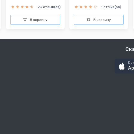
23 отзыв(ов)
1 отзыв(ов)
В корзину
В корзину
Ск
Dow
Ap