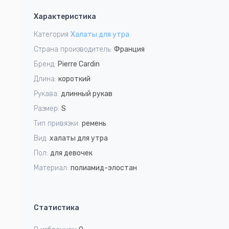
1
Характеристика
of
1
Категория
Халаты для утра
Страна производитель:
Франция
Бренд:
Pierre Cardin
Длина:
короткий
Рукава:
длинный рукав
Размер:
S
Тип привязки:
ремень
Вид:
халаты для утра
Пол:
для девочек
Материал:
полиамид-элостан
Статистика