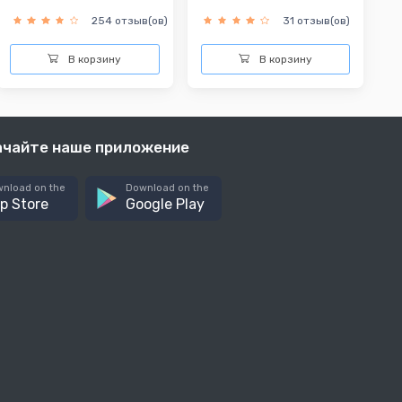
254 отзыв(ов)
31 отзыв(ов)
В корзину
В корзину
ачайте наше приложение
nload on the
Download on the
p Store
Google Play