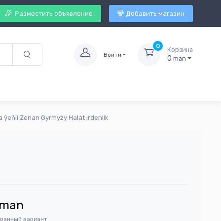
Разместить объявление
Добавить магазин
0
Корзина
Войти
0
man
a ýeňli Zenan Gyrmyzy Halat irdenlik
man
бранный вариант