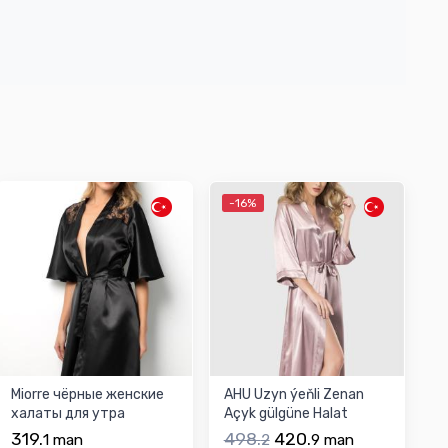
-16%
Miorre чёрные женские
AHU Uzyn ýeňli Zenan
халаты для утра
Açyk gülgüne Halat
irdenlik
319.
498.
420.
1
man
2
9
man