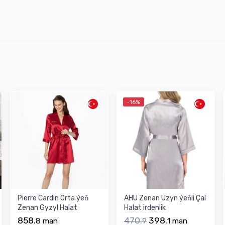
-16%
Pierre Cardin Orta ýeň
AHU Zenan Uzyn ýeňli Çal
Zenan Gyzyl Halat
Halat irdenlik
irdenlik
858.
470.
398.
8
man
9
1
man