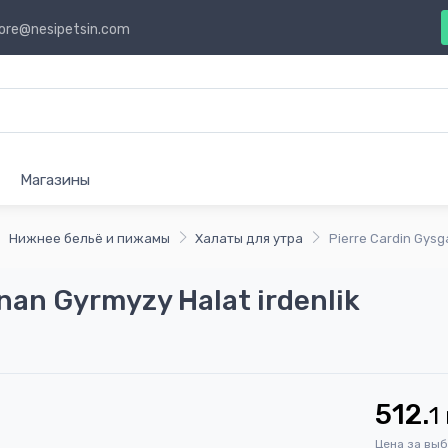
ore@nesipetsin.com
Магазины
Нижнее бельё и пижамы
Халаты для утра
Pierre Cardin Gysg
enan Gyrmyzy Halat irdenlik
512.
1
Цена за вы