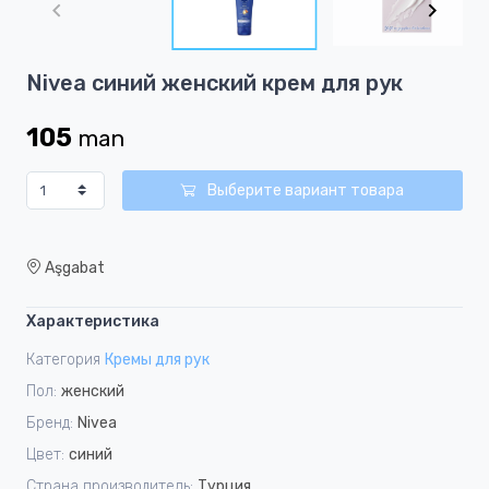
of
6
Item
Nivea синий женский крем для рук
1
of
105
man
6
Выберите вариант товара
Aşgabat
Характеристика
Категория
Кремы для рук
Пол:
женский
Бренд:
Nivea
Цвет:
синий
Страна производитель:
Турция