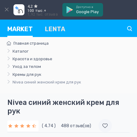
4,2
Доступно в
100 тыс.+
Google Play
1,92 тыс. отзыва
MARKET
LENTA
Главная страница
Каталог
Красота и здоровье
Уход за телом
Кремы для рук
Nivea синий женский крем для рук
Nivea синий женский крем для
рук
( 4.74 )
488 отзыв(ов)