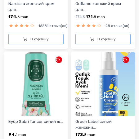
Narcissa женский крем
Oriflame женский крем
для...
для...
174.
174.
171.
6
man
5
8
man
16281 отзыв(ов)
28 отзыв(ов)
В корзину
В корзину
Eyüp Sabri Tuncer синий ж...
Green Label синий
женский...
94.
173.
1
man
8
man