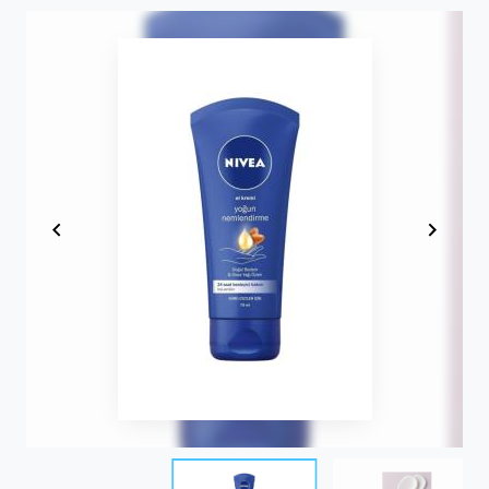
Item
1