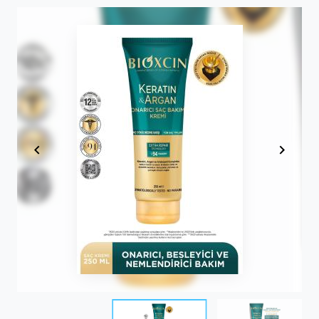
Item
1