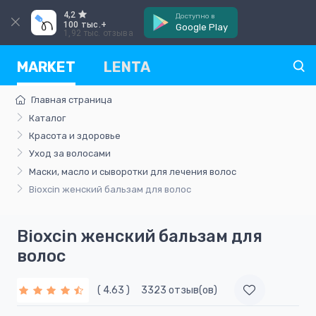
4,2
Доступно в
100 тыс.+
Google Play
1,92 тыс. отзыва
MARKET
LENTA
Главная страница
Каталог
Красота и здоровье
Уход за волосами
Маски, масло и сыворотки для лечения волос
Bioxcin женский бальзам для волос
Bioxcin женский бальзам для
волос
( 4.63 )
3323 отзыв(ов)