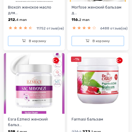
Bioxcin женскoe масло
Morfose женский бальзам
для...
д...
212.
116.
4
man
2
man
11752 отзыв(ов)
6488 отзыв(ов)
В корзину
В корзину
-1%
Esra Ezmeci женский
Farmasi бальзам
бальз...
518.
274.
272.
4
man
2
1
man