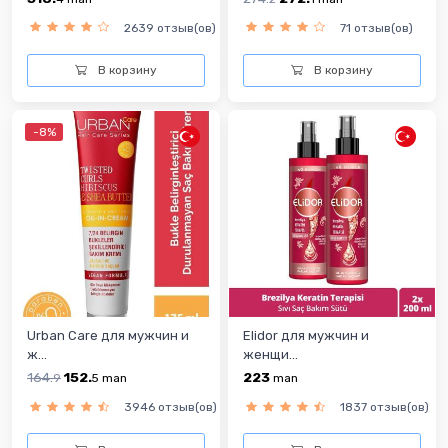
2639 отзыв(ов)
71 отзыв(ов)
В корзину
В корзину
-8%
Urban Care для мужчин и
Elidor для мужчин и
ж...
женщи...
164.
152.
223
9
5
man
man
3946 отзыв(ов)
1837 отзыв(ов)