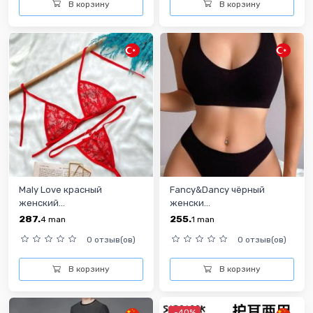
В корзину
В корзину
Maly Love красный
Fancy&Dancy чёрный
женский...
женски...
287.
255.
4
man
1
man
0 отзыв(ов)
0 отзыв(ов)
В корзину
В корзину
-40%