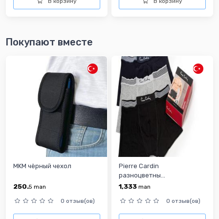
В корзину
В корзину
Покупают вместе
MKM чёрный чехол
Pierre Cardin
разноцветны...
250.
1,333
5
man
man
0 отзыв(ов)
0 отзыв(ов)