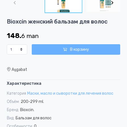
of
8
Item
Bioxcin женский бальзам для волос
1
of
148.
6
man
8
В корзину
Aşgabat
Характеристика
Категория
Маски, масло и сыворотки для лечения волос
Объём:
200-299 ml.
Бренд:
Bioxcin.
Вид:
Бальзам для волос
Особенности:
0.