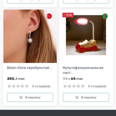
-31%
Bilsen Store cеребристый ...
Мультифункциональная
наст...
250.
93.
65
3
man
6
man
0 отзыв(ов)
0 отзыв(ов)
В корзину
В корзину