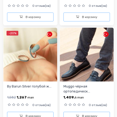
0 отзыв(ов)
0 отзыв(ов)
В корзину
В корзину
-20%
By Barun Silver голубой ж...
Muggo чёрная
ортопедическ...
1,582
1,267
1,409.
man
6
man
0 отзыв(ов)
0 отзыв(ов)
В корзину
В корзину