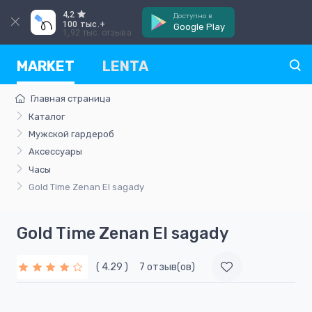
4,2
Доступно в
100 тыс.+
Google Play
1,92 тыс. отзыва
MARKET
LENTA
Главная страница
Каталог
Мужской гардероб
Аксессуары
Часы
Gold Time Zenan El sagady
Gold Time Zenan El sagady
( 4.29 )
7 отзыв(ов)