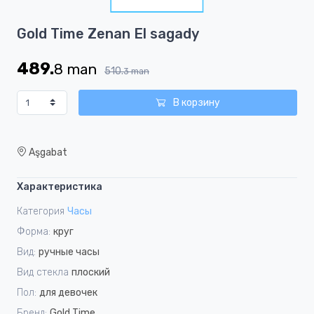
1
Item
Gold Time Zenan El sagady
1
of
489.
8
man
1
510.
3
man
В корзину
Aşgabat
Характеристика
Категория
Часы
Форма:
круг
Вид:
ручные часы
Вид стекла
плоский
Пол:
для девочек
Бренд:
Gold Time