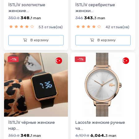
İSTLİV золотистые
İSTLİV cеребристые
женские...
женски...
350.
348.
346
343.
8
1
man
3
man
53 отзыв(ов)
42 отзыв(ов)
В корзину
В корзину
-1%
-1%
İSTLİV чёрные женские
Lacoste женские ручные
нар...
ча...
350.
348.
6,109.
6,064.
8
1
man
8
3
man