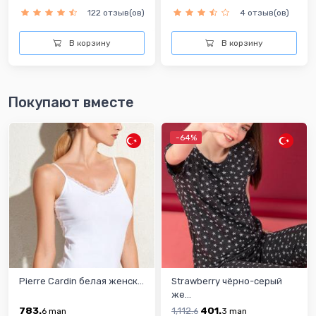
122 отзыв(ов)
4 отзыв(ов)
В корзину
В корзину
Покупают вместе
-64%
Pierre Cardin белая женск...
Strawberry чёрно-серый
же...
783.
1,112.
401.
6
man
6
3
man