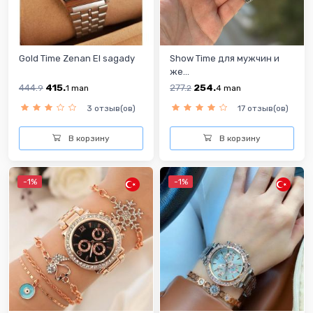
Gold Time Zenan El sagady
Show Time для мужчин и
же...
444.
415.
277.
254.
9
1
man
2
4
man
3 отзыв(ов)
17 отзыв(ов)
В корзину
В корзину
-1%
-1%