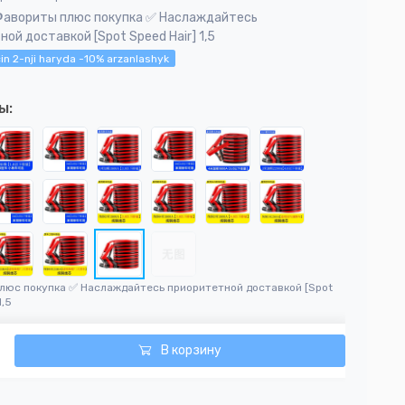
Фавориты плюс покупка ✅ Наслаждайтесь
ой доставкой [Spot Speed ​​Hair] 1,5
in 2-nji haryda -10% arzanlashyk
ы:
люс покупка ✅ Наслаждайтесь приоритетной доставкой [Spot
1,5
В корзину