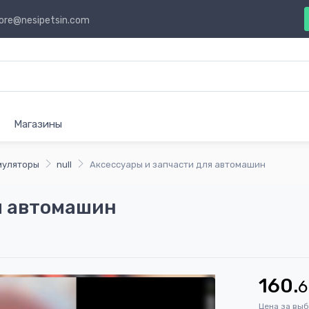
ore@nesipetsin.com
Магазины
муляторы
null
Аксессуары и запчасти для автомашин
я автомашин
160.
6
Цена за вы