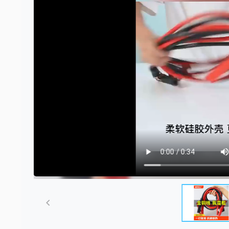
Item
1
of
5
Item