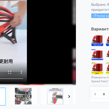
Выбрано: 
приоритетн
Hytaý üç
Вариант
Фавориты п
Speed ​​Hair] 