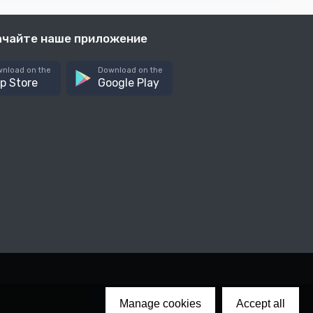
ачайте наше приложение
nload on the
Download on the
p Store
Google Play
Manage cookies
Accept all