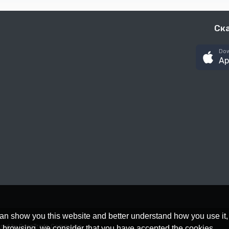
Ск
Dow
Ap
an show you this website and better understand how you use it,
red by OpenTrade Commerce
nue browsing, we consider that you have accepted the cookies.