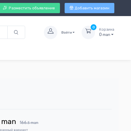
Разместить объявление
Добавить магазин
0
Корзина
Войти
0
man
man
166.
5
man
бранный вариант