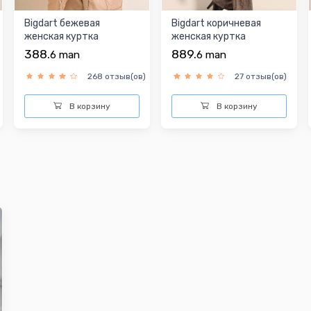
Bigdart бежевая
Bigdart коричневая
женская куртка
женская куртка
388.
889.
6
man
6
man
268 отзыв(ов)
27 отзыв(ов)
В корзину
В корзину