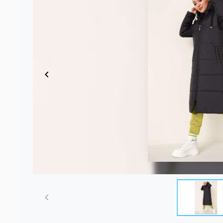
Item
1
of
4
Item