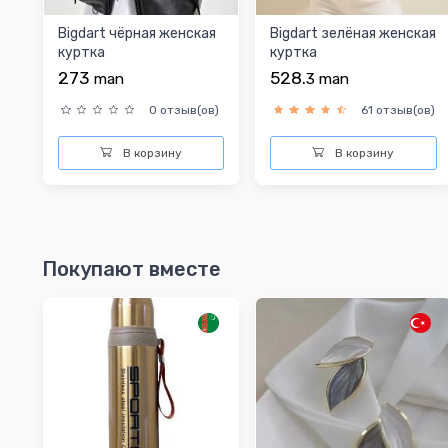
Bigdart чёрная женская
Bigdart зелёная женская
куртка
куртка
273
528.
man
3
man
0 отзыв(ов)
61 отзыв(ов)
В корзину
В корзину
Покупают вместе