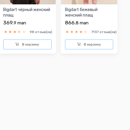
Bigdart чёрный женский
Bigdart бежевый
плащ
женский плащ
369.
866.
9
man
8
man
98 отзыв(ов)
7137 отзыв(ов)
В корзину
В корзину