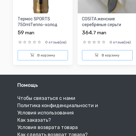
Термос SPORTS
COSİTA женские
750mlТепло-холод
серебряные серьги
59
364.
man
7
man
0 отзыв(ов)
0 отзыв(ов)
В корзину
В корзину
Помощь
Чтобы связаться с нами
Политика конфиденциальности и
Условия использования
Как заказать?
Условия возврата товара
Как сделать возврат товара?