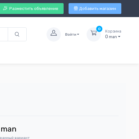
Разместить объявление
Добавить магазин
0
Корзина
Войти
0
man
man
бранный вариант