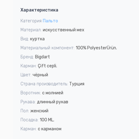
1
Характеристика
of
4
Категория
Пальто
Материал:
искусственный мех
Вид:
куртка
Материальный компонент:
100% PolyesterÜrün.
Бренд:
Bigdart
Карман:
Çift cepli.
Цвет:
чёрный
Страна производитель:
Турция
Воротник:
c молнией
Рукава:
длинный рукав
Пол:
женский
Посадка:
100 ML.
Карман:
с карманом