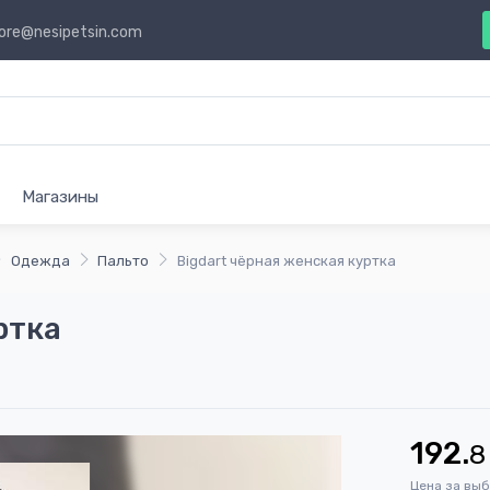
ore@nesipetsin.com
Магазины
Одежда
Пальто
Bigdart чёрная женская куртка
ртка
192.
8
Цена за вы