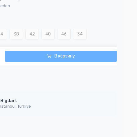
Beden
44
38
42
40
46
34
В корзину
Bigdart
Istanbul, Türkiýe