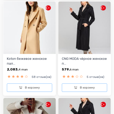
Koton бежевoe женскoe
CNG MODA чёрное женское
пал...
п...
2,083.
579.
4
man
6
man
58 отзыв(ов)
5 отзыв(ов)
В корзину
В корзину