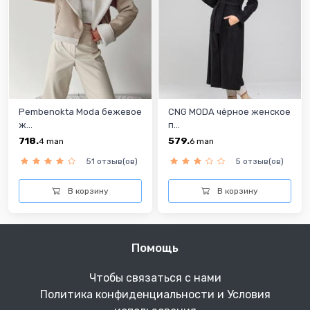
Pembenokta Moda бежевое
CNG MODA чёрное женское
ж...
п...
718.
579.
4
man
6
man
51 отзыв(ов)
5 отзыв(ов)
В корзину
В корзину
Помощь
Чтобы связаться с нами
Политика конфиденциальности и Условия