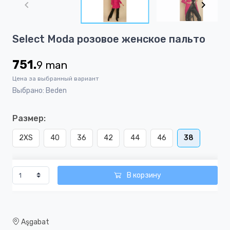
of
8
Item
Select Moda розовoe женскoe пальто
1
of
751.
9
man
8
Цена за выбранный вариант
Выбрано: Beden
Размер:
2XS
40
36
42
44
46
38
В корзину
Aşgabat