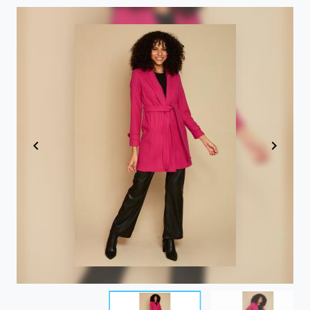
Item
1