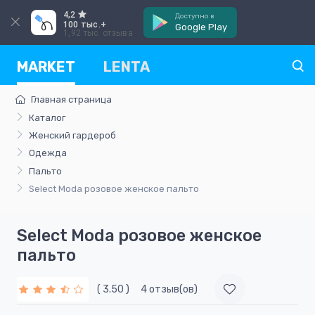
4,2
Доступно в
100 тыс.+
Google Play
1,92 тыс. отзыва
MARKET
LENTA
Главная страница
Каталог
Женский гардероб
Одежда
Пальто
Select Moda розовoe женскoe пальто
Select Moda розовoe женскoe
пальто
( 3.50 )
4 отзыв(ов)