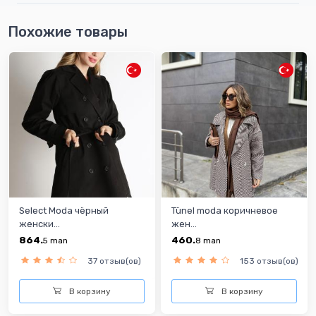
Похожие товары
Select Moda чёрный
Tünel moda коричневoe
женски...
жен...
864.
460.
5
man
8
man
37 отзыв(ов)
153 отзыв(ов)
В корзину
В корзину