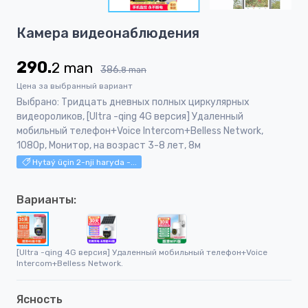
5
Item
Камера видеонаблюдения
1
of
290.
2
man
5
386.
8
man
Цена за выбранный вариант
Выбрано: Тридцать дневных полных циркулярных
видеороликов, [Ultra -qing 4G версия] Удаленный
мобильный телефон+Voice Intercom+Belless Network,
1080p, Монитор, на возраст 3-8 лет, 8м
Hytaý üçin 2-nji haryda -...
Варианты:
[Ultra -qing 4G версия] Удаленный мобильный телефон+Voice
Intercom+Belless Network.
Ясность