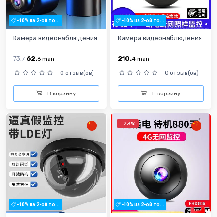
-10% на 2-ой то...
-10% на 2-ой то...
Камера видеонаблюдения
Камера видеонаблюдения
73.
62.
210.
7
6
man
4
man
0 отзыв(ов)
0 отзыв(ов)
В корзину
В корзину
-23%
-10% на 2-ой то...
-10% на 2-ой то...