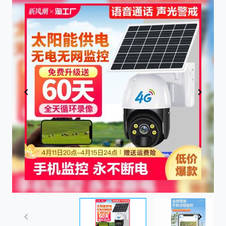
Item
1
of