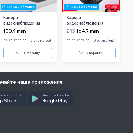
-10% на 2-ой товар
-10% на 2-ой товар
Камера
Камера
видеонаблюдения
видеонаблюдения
100.
213
164.
9
man
7
man
0 отзыв(ов)
0 отзыв(ов)
В корзину
В корзину
ачайте наше приложение
nload on the
Download on the
p Store
Google Play