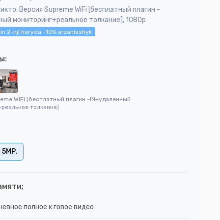
икто, Версия Supreme WiFi [бесплатный плагин -
ный мониторинг+реальное толкание], 1080p
in 2-nji haryda -10% arzanlashyk
ы:
eme WiFi [бесплатный плагин -IN+удаленный
+реальное толкание]
5MP.
амяти;
невное полное к говое видео