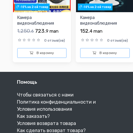
-10% на 2-ой товар
-10% на 2-ой товар
Камера
Камера
видеонаблюдения
видеонаблюдения
1,250.
723.
152.
6
9
man
4
man
0 отзыв(ов)
0 отзыв(ов)
В корзину
В корзину
Помощь
Чтобы связаться с нами
Политика конфиденциальности и
Условия использования
Как заказать?
Условия возврата товара
Как сделать возврат товара?