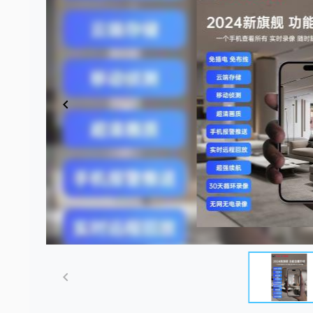
Item
1
of
5
Item