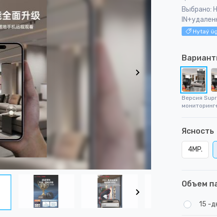
Выбрано: Н
IN+удален
Hytaý üç
Вариант
Версия Supr
мониторинг
Ясность
4MP.
Объем п
15 -д