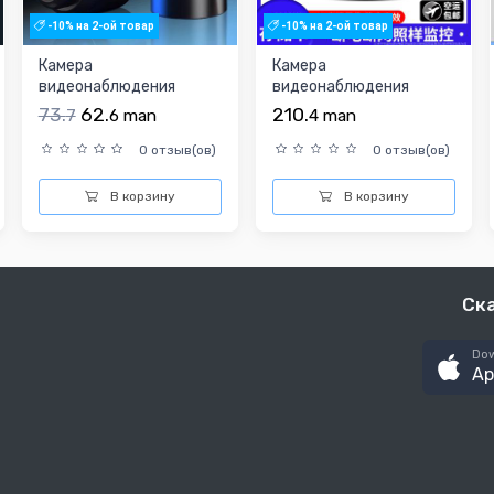
-10% на 2-ой товар
-10% на 2-ой товар
Камера
Камера
видеонаблюдения
видеонаблюдения
73.
62.
210.
7
6
man
4
man
0 отзыв(ов)
0 отзыв(ов)
В корзину
В корзину
Ск
Dow
Ap