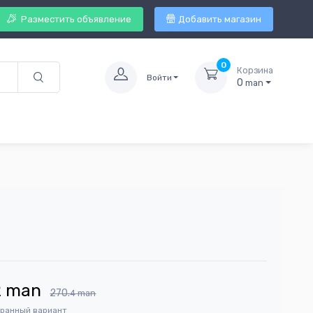
Разместить объявление
Добавить магазин
0
Корзина
Войти
0
man
2
man
270.
4
man
бранный вариант