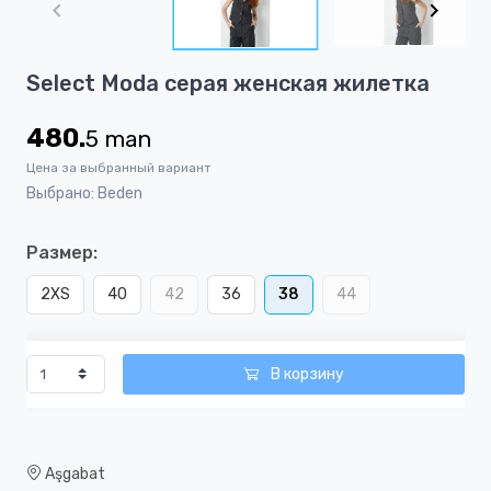
of
7
Item
Select Moda серая женская жилетка
1
of
480.
5
man
7
Цена за выбранный вариант
Выбрано: Beden
Размер:
2XS
40
42
36
38
44
В корзину
Aşgabat