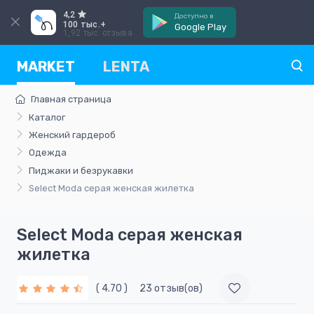
4,2
Доступно в
100 тыс.+
Google Play
1,92 тыс. отзыва
MARKET
LENTA
Главная страница
Каталог
Женский гардероб
Одежда
Пиджаки и безрукавки
Select Moda серая женская жилетка
Select Moda серая женская
жилетка
( 4.70 )
23 отзыв(ов)