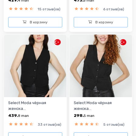
4
man
5
man
15 отзыв(ов)
6 отзыв(ов)
В корзину
В корзину
Select Moda чёрная
Select Moda чёрная
женска...
женска...
439.
298.
8
man
5
man
33 отзыв(ов)
5 отзыв(ов)