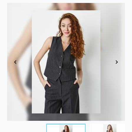
Item
1