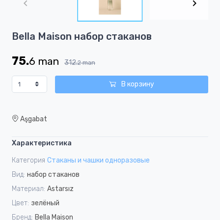
of
2
Item
Bella Maison набор стаканов
1
of
75.
6
man
2
312.
2
man
В корзину
Aşgabat
Характеристика
Категория
Стаканы и чашки одноразовые
Вид:
набор стаканов
Материал:
Astarsız
Цвет:
зелёный
Бренд:
Bella Maison