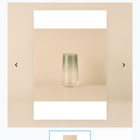
Item
1