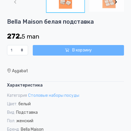
of
3
Item
Bella Maison белая подставка
1
of
272.
5
man
3
В корзину
Aşgabat
Характеристика
Категория
Столовые наборы посуды
Цвет:
белый
Вид:
Подставка
Пол:
женский
Бренд:
Bella Maison