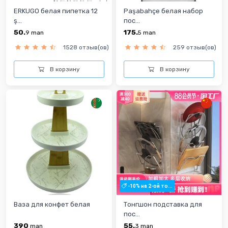
ERKUGO белая пипетка 12
Paşabahçe белая набор
ş...
пос...
50.
175.
9
man
5
man
1528 отзыв(ов)
259 отзыв(ов)
В корзину
В корзину
-10% на 2-ой то...
Ваза для конфет белая
Тонгшон подставка для
пос...
390
55.
man
3
man