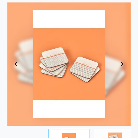
Item
1