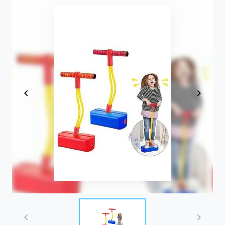
Item
1
of