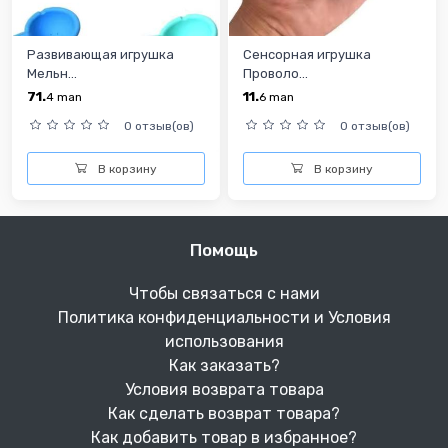
Развивающая игрушка
Сенсорная игрушка
Мельн...
Проволо...
71.
11.
4
man
6
man
0 отзыв(ов)
0 отзыв(ов)
В корзину
В корзину
Помощь
Чтобы связаться с нами
Политика конфиденциальности и Условия
использования
Как заказать?
Условия возврата товара
Как сделать возврат товара?
Как добавить товар в избранное?