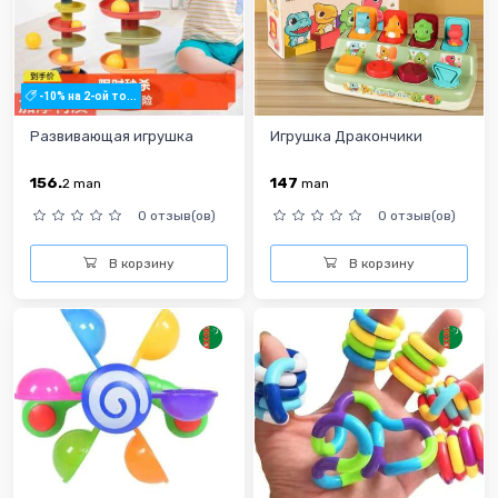
-10% на 2-ой то...
Развивающая игрушка
Игрушка Дракончики
156.
147
2
man
man
0 отзыв(ов)
0 отзыв(ов)
В корзину
В корзину