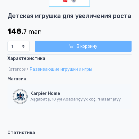
1
Item
Детская игрушка для увеличения роста
1
of
148.
7
man
1
В корзину
Характеристика
Категория
Развивающие игрушки и игры
Магазин
Karpier Home
Aşgabat ş, 10 ýyl Abadançylyk köç, "Hasar" jaýy
Статистика