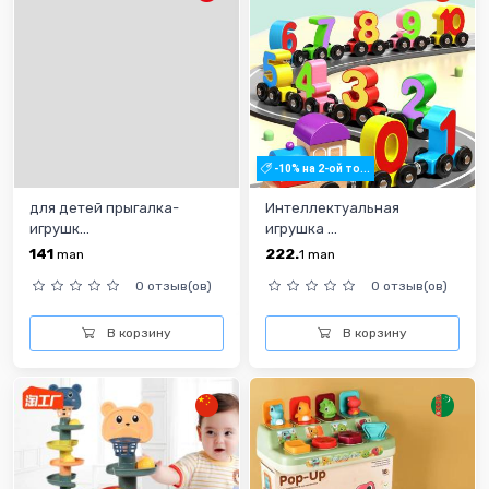
-10% на 2-ой то...
для детей прыгалка-
Интеллектуальная
игрушк...
игрушка ...
141
222.
man
1
man
0 отзыв(ов)
0 отзыв(ов)
В корзину
В корзину