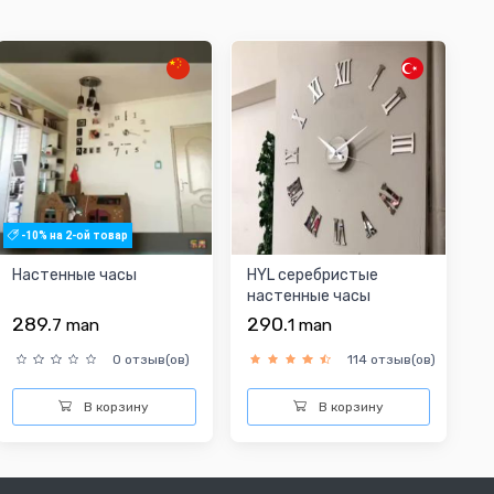
-10% на 2-ой товар
Настенные часы
HYL cеребристые
настенные часы
289.
290.
7
man
1
man
0 отзыв(ов)
114 отзыв(ов)
В корзину
В корзину