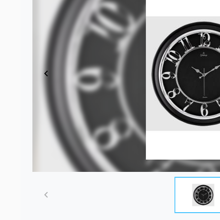
Item
1
of
6
Item