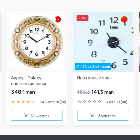
-9%
-10% на 2-ой товар
Aypaş - Galaxy
Настенные часы
настенные часы
348.
153.
141.
1
man
6
3
man
545 отзыв(ов)
0 отзыв(ов)
В корзину
В корзину