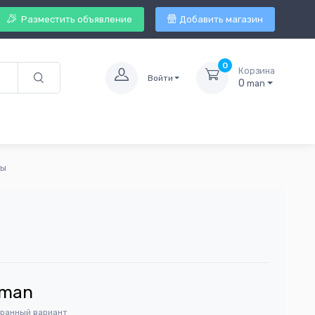
Разместить объявление
Добавить магазин
0
Корзина
Войти
0
man
ды
man
бранный вариант