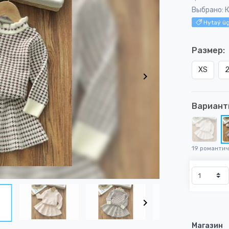
Выбрано: 
Hytaý üç
Размер:
XS
Вариант
19 романти
Магазин