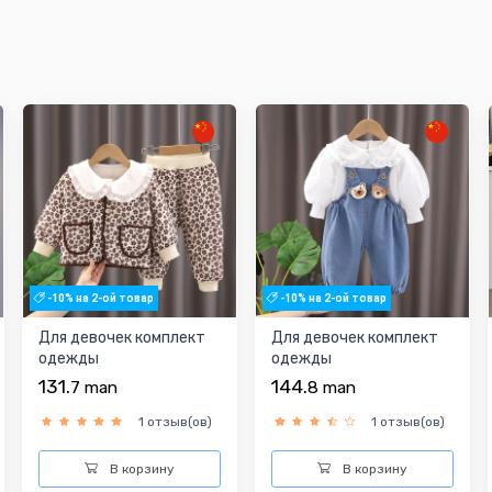
-10% на 2-ой товар
-10% на 2-ой товар
Для девочек комплект
Для девочек комплект
одежды
одежды
131.
144.
7
man
8
man
1 отзыв(ов)
1 отзыв(ов)
В корзину
В корзину