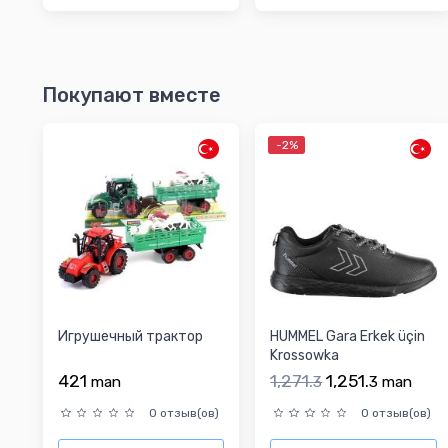
Покупают вместе
-2%
Игрушечный трактор
HUMMEL Gara Erkek üçin
Krossowka
421
1,271.
1,251.
man
3
3
man
0 отзыв(ов)
0 отзыв(ов)