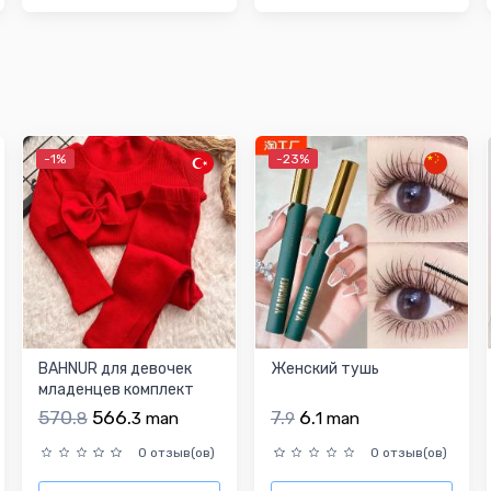
-1%
-23%
BAHNUR для девочек
Женский тушь
младенцев комплект
одежды
570.
566.
7.
6.
8
3
man
9
1
man
0 отзыв(ов)
0 отзыв(ов)