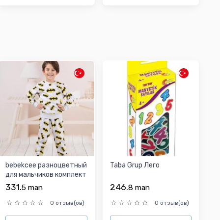
bebekcee разноцветный
Taba Grup Лего
для мальчиков комплект
одежды
331.
246.
5
man
8
man
0 отзыв(ов)
0 отзыв(ов)