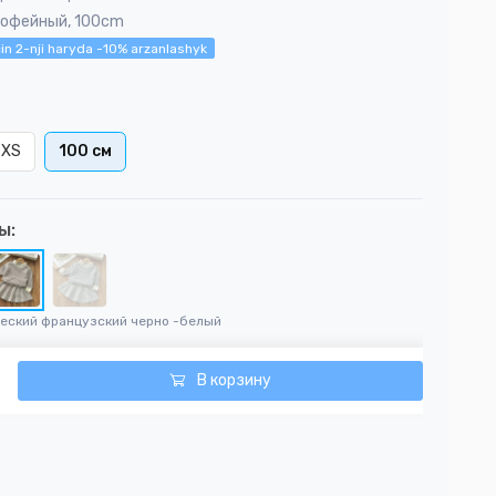
Кофейный, 100cm
in 2-nji haryda -10% arzanlashyk
2XS
100 см
ы:
ческий французский черно -белый
В корзину