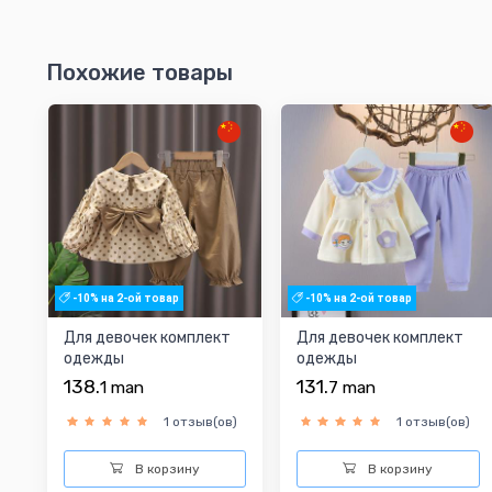
Похожие товары
-10% на 2-ой товар
-10% на 2-ой товар
Для девочек комплект
Для девочек комплект
одежды
одежды
138.
131.
1
man
7
man
1 отзыв(ов)
1 отзыв(ов)
В корзину
В корзину