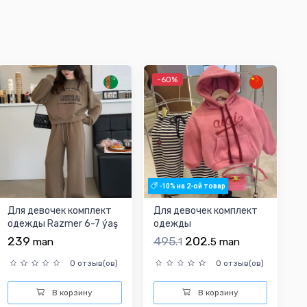
-60%
-10% на 2-ой товар
Для девочек комплект
Для девочек комплект
одежды Razmer 6-7 ýaş
одежды
239
495.
202.
man
1
5
man
0 отзыв(ов)
0 отзыв(ов)
В корзину
В корзину