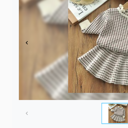
Item
1
of
5
Item