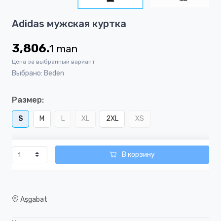
3
Item
Adidas мужская куртка
1
of
3,806.
1
man
3
Цена за выбранный вариант
Выбрано: Beden
Размер:
S
M
L
XL
2XL
XS
В корзину
Aşgabat