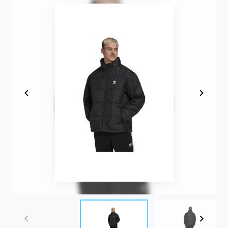
Item
1
of