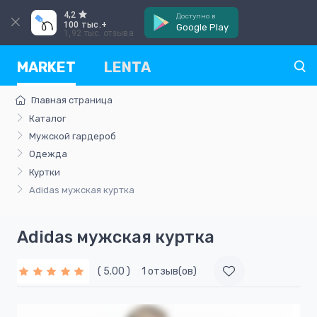
4,2
Доступно в
100 тыс.+
Google Play
1,92 тыс. отзыва
MARKET
LENTA
Главная страница
Каталог
Мужской гардероб
Одежда
Куртки
Adidas мужская куртка
Adidas мужская куртка
( 5.00 )
1 отзыв(ов)