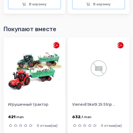
В корзину
В корзину
Покупают вместе
Игрушечный трактор
VienevEtiketli 2li Strip ...
421
632.
man
1
man
0 отзыв(ов)
0 отзыв(ов)