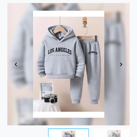
Item
1