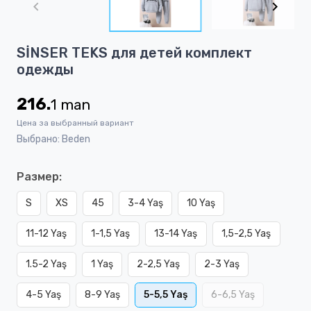
of
2
Item
SİNSER TEKS для детей комплект
1
одежды
of
2
216.
1
man
Цена за выбранный вариант
Выбрано: Beden
Размер:
S
XS
45
3-4 Yaş
10 Yaş
11-12 Yaş
1-1,5 Yaş
13-14 Yaş
1,5-2,5 Yaş
1.5-2 Yaş
1 Yaş
2-2,5 Yaş
2-3 Yaş
4-5 Yaş
8-9 Yaş
5-5,5 Yaş
6-6,5 Yaş