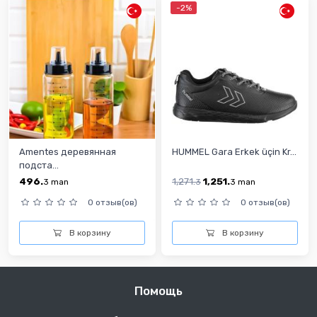
-2%
Amentes деревянная
HUMMEL Gara Erkek üçin Kr...
подста...
496.
1,271.
1,251.
3
man
3
3
man
0 отзыв(ов)
0 отзыв(ов)
В корзину
В корзину
Помощь