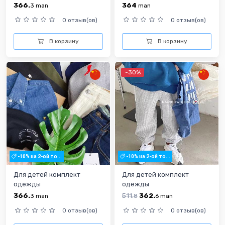
366.
364
3
man
man
0 отзыв(ов)
0 отзыв(ов)
В корзину
В корзину
-30%
-10% на 2-ой то...
-10% на 2-ой то...
Для детей комплект
Для детей комплект
одежды
одежды
366.
511.
362.
3
man
8
6
man
0 отзыв(ов)
0 отзыв(ов)